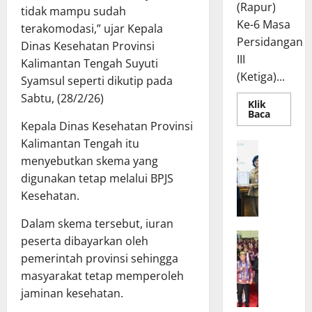
(Rapur)
tidak mampu sudah
Ke-6 Masa
terakomodasi,” ujar Kepala
Persidangan
Dinas Kesehatan Provinsi
III
Kalimantan Tengah Suyuti
(Ketiga)...
Syamsul seperti dikutip pada
Sabtu, (28/2/26)
Klik
Read
Baca
more
Kepala Dinas Kesehatan Provinsi
about
Kalimantan Tengah itu
Rapur
R
Penyamp
menyebutkan skema yang
a
Pendapa
Akhir
p
digunakan tetap melalui BPJS
Gubernu
atas
a
Kesehatan.
Persetuj
t
Bersama
Raperda
Dalam skema tersebut, iuran
B
Pertang
W
a
peserta dibayarkan oleh
Pelaksa
APBD
a
n
pemerintah provinsi sehingga
2025
g
g
masyarakat tetap memperoleh
u
g
jaminan kesehatan.
b
a