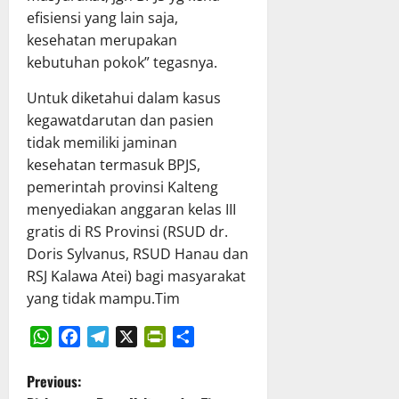
T
n
X
h
efisiensi yang lain saja,
A
P
X
a
kesehatan merupakan
P
e
V
s
kebutuhan pokok” tegasnya.
D
r
G
R
K
k
K
a
Untuk diketahui dalam kasus
a
u
E
p
kegawatdarutan dan pasien
l
a
T
e
tidak memiliki jaminan
t
t
a
r
kesehatan termasuk BPJS,
e
T
h
d
pemerintah provinsi Kalteng
n
a
u
a
g
menyediakan anggaran kelas III
t
n
P
r
a
2
gratis di RS Provinsi (RSUD dr.
e
a
K
0
r
Doris Sylvanus, RSUD Hanau dan
p
e
2
t
RSJ Kalawa Atei) bagi masyarakat
a
l
6
a
yang tidak mampu.Tim
t
o
d
n
B
l
i
g
e
a
K
g
WhatsApp
Facebook
Telegram
X
PrintFriendly
Share
r
K
a
u
P
Previous:
s
e
b
n