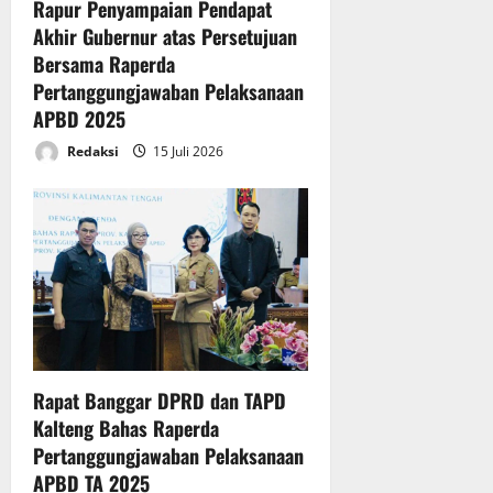
i
t
P
Rapur Penyampaian Pendapat
g
P
B
Akhir Gubernur atas Persetujuan
o
g
a
D
Bersama Raperda
u
r
T
n
Pertanggungjawaban Pelaksanaan
n
i
A
APBD 2025
g
p
2
j
u
0
Redaksi
15 Juli 2026
a
r
2
w
n
5
a
a
b
D
14
a
P
Juli
n
R
2026
P
D
e
K
l
a
a
l
Rapat Banggar DPRD dan TAPD
k
t
Kalteng Bahas Raperda
s
e
Pertanggungjawaban Pelaksanaan
a
n
n
APBD TA 2025
g