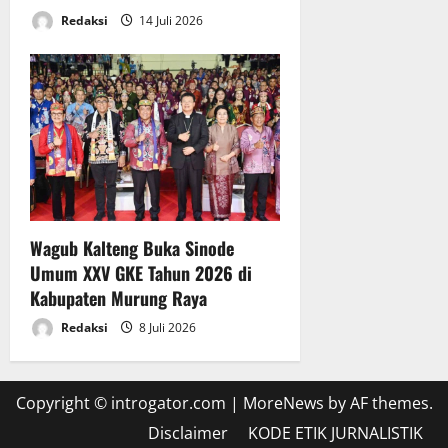
a
Redaksi
14 Juli 2026
a
6
n
Juli
A
2026
P
B
D
T
A
2
0
Wagub Kalteng Buka Sinode
2
Umum XXV GKE Tahun 2026 di
5
Kabupaten Murung Raya
6
Redaksi
8 Juli 2026
Juli
2026
Copyright © introgator.com
|
MoreNews
by AF themes.
Disclaimer
KODE ETIK JURNALISTIK