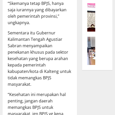
K
r
“Skemanya tetap BPJS, hanya
W
a
D
saja iurannya yang dibayarkan
a
l
P
oleh pemerintah provinsi,”
g
t
R
ungkapnya.
u
e
D
b
n
d
Sementara itu Gubernur
T
g
a
Kalimantan Tengah Agustiar
B
e
B
n
a
g
Sabran menyampaikan
u
T
n
a
k
penekanan khusus pada sektor
A
g
s
a
P
kesehatan yang berupa arahan
g
k
S
D
kepada pemerintah
a
a
i
K
kabupaten/kota di Kalteng untuk
r
n
n
a
tidak memangkas BPJS
D
K
o
l
masyarakat.
P
o
d
t
R
m
e
e
“Kesehatan ini merupakan hal
D
i
U
n
penting, jangan daerah
d
t
m
g
a
memangkas BPJS untuk
m
u
B
n
e
masyarakat, jgn BPJS yg kena
m
a