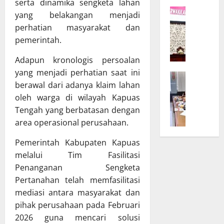
K
serta dinamika sengketa lahan
r
W
a
D
yang belakangan menjadi
a
l
P
perhatian masyarakat dan
g
t
R
pemerintah.
u
e
D
b
n
d
Adapun kronologis persoalan
T
g
a
yang menjadi perhatian saat ini
B
e
B
n
berawal dari adanya klaim lahan
a
g
u
T
oleh warga di wilayah Kapuas
n
a
k
A
g
Tengah yang berbatasan dengan
s
a
P
g
k
area operasional perusahaan.
S
D
a
a
i
K
Pemerintah Kabupaten Kapuas
r
n
n
a
D
K
melalui Tim Fasilitasi
o
l
P
o
d
Penanganan Sengketa
t
R
m
e
e
Pertanahan telah memfasilitasi
D
i
U
n
mediasi antara masyarakat dan
d
t
m
g
pihak perusahaan pada Februari
a
m
u
B
2026 guna mencari solusi
n
e
m
a