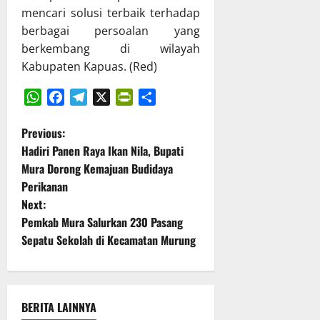
a
mencari solusi terbaik terhadap
a
6
berbagai persoalan yang
n
Juli
berkembang di wilayah
A
2026
Kabupaten Kapuas. (Red)
P
B
D
WhatsApp
Facebook
Telegram
X
PrintFriendly
Share
T
P
Previous:
A
2
Hadiri Panen Raya Ikan Nila, Bupati
o
0
Mura Dorong Kemajuan Budidaya
2
Perikanan
s
5
Next:
t
Pemkab Mura Salurkan 230 Pasang
6
Sepatu Sekolah di Kecamatan Murung
Juli
n
2026
a
BERITA LAINNYA
v