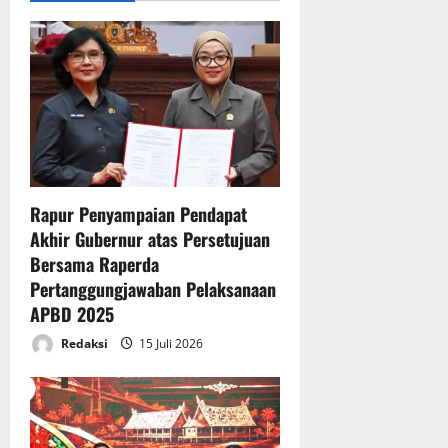
i
g
a
t
i
Rapur Penyampaian Pendapat
Akhir Gubernur atas Persetujuan
o
Bersama Raperda
n
Pertanggungjawaban Pelaksanaan
APBD 2025
Redaksi
15 Juli 2026