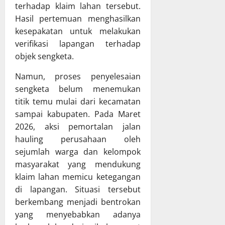
terhadap klaim lahan tersebut.
T
n
X
h
A
Hasil pertemuan menghasilkan
P
X
a
P
e
V
kesepakatan untuk melakukan
s
D
r
G
R
verifikasi lapangan terhadap
K
k
K
a
objek sengketa.
a
u
E
p
l
a
T
e
Namun, proses penyelesaian
t
t
a
r
sengketa belum menemukan
e
T
h
d
titik temu mulai dari kecamatan
n
a
u
a
sampai kabupaten. Pada Maret
g
t
n
P
2026, aksi pemortalan jalan
r
a
2
e
hauling perusahaan oleh
a
K
0
r
p
e
sejumlah warga dan kelompok
2
t
a
l
6
masyarakat yang mendukung
a
t
o
d
n
klaim lahan memicu ketegangan
B
l
i
g
di lapangan. Situasi tersebut
e
a
K
g
berkembang menjadi bentrokan
r
K
a
u
yang menyebabkan adanya
s
e
b
n