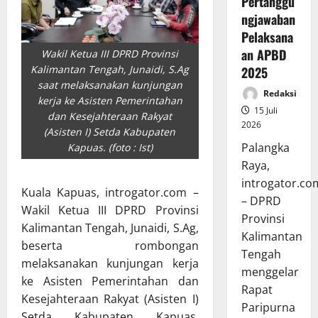
Pertanggu
ngjawaban
Pelaksana
an APBD
Wakil Ketua III DPRD Provinsi
Kalimantan Tengah, Junaidi, S.Ag
2025
saat melaksanakan kunjungan
Redaksi
kerja ke Asisten Pemerintahan
15 Juli
dan Kesejahteraan Rakyat
2026
(Asisten I) Setda Kabupaten
Palangka
Kapuas. (foto : Ist)
Raya,
introgator.co
Kuala Kapuas, introgator.com –
– DPRD
Wakil Ketua III DPRD Provinsi
Provinsi
Kalimantan Tengah, Junaidi, S.Ag,
Kalimantan
beserta rombongan
Tengah
melaksanakan kunjungan kerja
menggelar
ke Asisten Pemerintahan dan
Rapat
Kesejahteraan Rakyat (Asisten I)
Paripurna
Setda Kabupaten Kapuas,