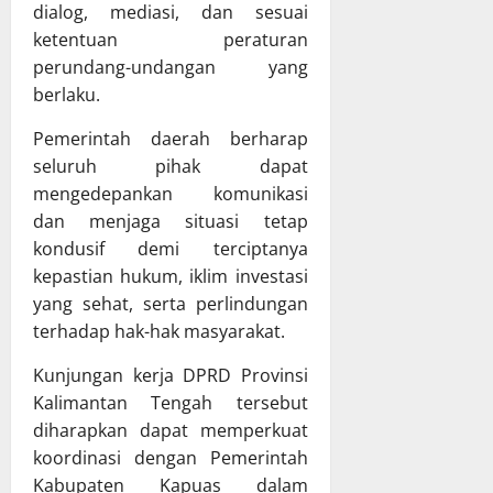
t
P
dialog, mediasi, dan sesuai
g
P
B
ketentuan peraturan
g
a
D
perundang-undangan yang
u
r
T
n
berlaku.
i
A
g
p
2
Pemerintah daerah berharap
j
u
0
seluruh pihak dapat
a
r
2
w
n
mengedepankan komunikasi
5
a
a
dan menjaga situasi tetap
b
D
kondusif demi terciptanya
14
a
P
Juli
kepastian hukum, iklim investasi
n
R
2026
yang sehat, serta perlindungan
P
D
terhadap hak-hak masyarakat.
e
K
l
a
Kunjungan kerja DPRD Provinsi
a
l
Kalimantan Tengah tersebut
k
t
diharapkan dapat memperkuat
s
e
a
koordinasi dengan Pemerintah
n
n
g
Kabupaten Kapuas dalam