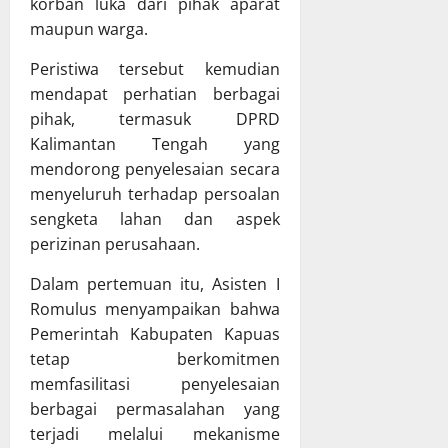
korban luka dari pihak aparat
a
u
u
g
m
maupun warga.
a
p
j
a
n
a
a
Peristiwa tersebut kemudian
B
g
t
w
a
mendapat perhatian berbagai
a
e
a
h
n
pihak, termasuk DPRD
n
b
a
D
M
a
Kalimantan Tengah yang
s
a
u
n
mendorong penyelesaian secara
R
e
r
P
menyeluruh terhadap persoalan
a
r
u
e
sengketa lahan dan aspek
p
a
n
l
perizinan perusahaan.
e
h
g
a
r
p
R
k
Dalam pertemuan itu, Asisten I
d
a
a
s
Romulus menyampaikan bahwa
a
d
y
a
Pemerintah Kabupaten Kapuas
P
a
a
n
e
tetap berkomitmen
R
a
r
a
memfasilitasi penyelesaian
a
8
t
p
n
berbagai permasalahan yang
Juli
a
a
A
2026
terjadi melalui mekanisme
n