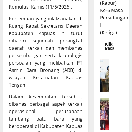
(Rapur)
Romulus, Kamis (11/6/2026).
Ke-6 Masa
Persidangan
Pertemuan yang dilaksanakan di
III
Ruang Rapat Sekretaris Daerah
(Ketiga)...
Kabupaten Kapuas ini turut
dihadiri sejumlah perangkat
Klik
daerah terkait dan membahas
Read
Baca
more
perkembangan serta kronologis
about
Rapur
R
persoalan yang melibatkan PT
Penyamp
a
Pendapa
Asmin Bara Bronang (ABB) di
Akhir
p
Gubernu
wilayah Kecamatan Kapuas
atas
a
Tengah.
Persetuj
t
Bersama
Raperda
B
Dalam kesempatan tersebut,
Pertang
W
a
Pelaksa
dibahas berbagai aspek terkait
APBD
a
n
2025
operasional perusahaan
g
g
tambang batu bara yang
u
g
beroperasi di Kabupaten Kapuas
b
a