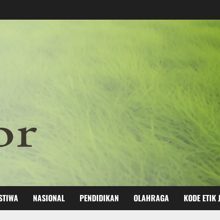
STIWA
NASIONAL
PENDIDIKAN
OLAHRAGA
KODE ETIK 