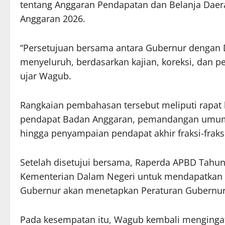
tentang Anggaran Pendapatan dan Belanja Daer
Anggaran 2026.
“Persetujuan bersama antara Gubernur dengan
menyeluruh, berdasarkan kajian, koreksi, dan p
ujar Wagub.
Rangkaian pembahasan tersebut meliputi rapat
pendapat Badan Anggaran, pemandangan umum fra
hingga penyampaian pendapat akhir fraksi-fraks
Setelah disetujui bersama, Raperda APBD Tahun
Kementerian Dalam Negeri untuk mendapatkan e
Gubernur akan menetapkan Peraturan Gubernur
Pada kesempatan itu, Wagub kembali mengingat