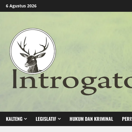
Skip
6 Agustus 2026
to
content
KALTENG
LEGISLATIF
HUKUM DAN KRIMINAL
PERI