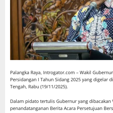
Palangka Raya, Introgator.com – Wakil Gubernu
Persidangan I Tahun Sidang 2025 yang digelar 
Tengah, Rabu (19/11/2025).
Dalam pidato tertulis Gubernur yang dibacakan
penandatanganan Berita Acara Persetujuan Be