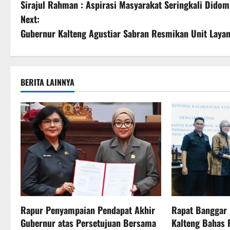
Sirajul Rahman : Aspirasi Masyarakat Seringkali Didom
o
Next:
s
Gubernur Kalteng Agustiar Sabran Resmikan Unit Layan
t
n
BERITA LAINNYA
a
v
i
g
a
t
Rapur Penyampaian Pendapat Akhir
Rapat Banggar
Gubernur atas Persetujuan Bersama
Kalteng Bahas 