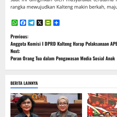
rangka mewujudkan Kalteng makin berkah, maju 
WhatsApp
Facebook
Telegram
X
PrintFriendly
Share
P
Previous:
Anggota Komisi I DPRD Kalteng Harap Pelaksanaan AP
o
Next:
s
Peran Orang Tua dalam Pengawasan Media Sosial Anak
t
n
BERITA LAINNYA
a
v
i