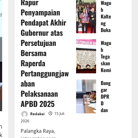
Rapur
Wagu
dan
b
Penyampaian
TAPD
Kalte
Kalte
Pendapat Akhir
ng
ng
Buka
Gubernur atas
Baha
Sino
s
Persetujuan
Wagu
de
Rape
b
Umu
Bersama
rda
Tega
m
Pert
Raperda
skan
XXV
angg
Komi
GKE
Pertanggungjaw
ungja
tmen
Tahu
waba
aban
Bang
Perk
n
n
gar
uat
2026
Pelaksanaan
Pela
DPR
Tata
di
ksan
APBD 2025
D
Kelol
Kabu
aan
dan
a
pate
APB
Redaksi
15 Juli
TAPD
Keua
n
D TA
2026
Kalte
ngan
Muru
2025
n
ng
Daer
Palangka Raya,
ng
14
k
rapat
ah