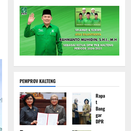
PEMPROV KALTENG
Rapa
t
Bang
gar
DPR
D