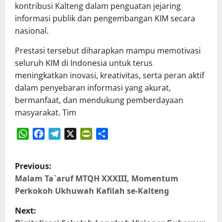
kontribusi Kalteng dalam penguatan jejaring
informasi publik dan pengembangan KIM secara
nasional.
Prestasi tersebut diharapkan mampu memotivasi
seluruh KIM di Indonesia untuk terus
meningkatkan inovasi, kreativitas, serta peran aktif
dalam penyebaran informasi yang akurat,
bermanfaat, dan mendukung pemberdayaan
masyarakat. Tim
WhatsApp
Facebook
Telegram
X
PrintFriendly
Share
P
Previous:
o
Malam Ta`aruf MTQH XXXIII, Momentum
Perkokoh Ukhuwah Kafilah se-Kalteng
s
Next: