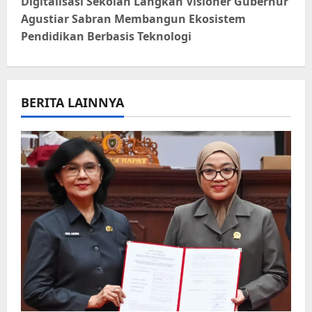
t
Digitalisasi Sekolah Langkah Visioner Gubernur
Agustiar Sabran Membangun Ekosistem
n
Pendidikan Berbasis Teknologi
a
v
BERITA LAINNYA
i
g
a
t
i
o
n