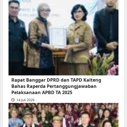
about
Rapur
Penyampaian
Pendapat
Akhir
Gubernur
atas
Persetujuan
Bersama
Raperda
Pertanggungjawaban
Rapat Banggar DPRD dan TAPD Kalteng
Pelaksanaan
Bahas Raperda Pertanggungjawaban
APBD
Pelaksanaan APBD TA 2025
2025
14 Juli 2026