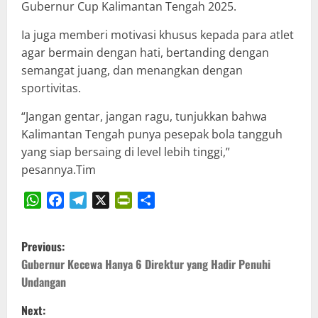
Gubernur Cup Kalimantan Tengah 2025.
Ia juga memberi motivasi khusus kepada para atlet
agar bermain dengan hati, bertanding dengan
semangat juang, dan menangkan dengan
sportivitas.
“Jangan gentar, jangan ragu, tunjukkan bahwa
Kalimantan Tengah punya pesepak bola tangguh
yang siap bersaing di level lebih tinggi,”
pesannya.Tim
WhatsApp
Facebook
Telegram
X
PrintFriendly
Share
P
Previous:
o
Gubernur Kecewa Hanya 6 Direktur yang Hadir Penuhi
Undangan
s
Next: