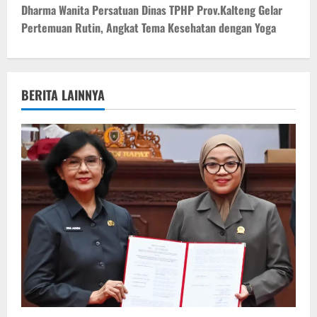
t
Dharma Wanita Persatuan Dinas TPHP Prov.Kalteng Gelar
Pertemuan Rutin, Angkat Tema Kesehatan dengan Yoga
n
a
v
BERITA LAINNYA
i
g
a
t
i
o
n