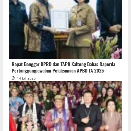
Pendapat
Akhir
Gubernur
atas
Persetujuan
Bersama
Raperda
Pertanggungjawaban
Rapat Banggar DPRD dan TAPD Kalteng Bahas Raperda
Pelaksanaan
Pertanggungjawaban Pelaksanaan APBD TA 2025
APBD
14 Juli 2026
2025