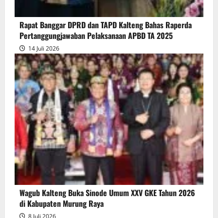
Raperda
Pertanggungjawaban
Rapat Banggar DPRD dan TAPD Kalteng Bahas Raperda
Pelaksanaan
Pertanggungjawaban Pelaksanaan APBD TA 2025
APBD
14 Juli 2026
2025
Wagub Kalteng Buka Sinode Umum XXV GKE Tahun 2026
di Kabupaten Murung Raya
8 Juli 2026