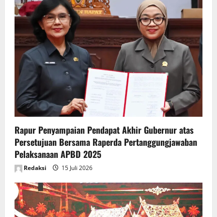
g
a
t
i
o
n
Rapur Penyampaian Pendapat Akhir Gubernur atas
Persetujuan Bersama Raperda Pertanggungjawaban
Pelaksanaan APBD 2025
Redaksi
15 Juli 2026