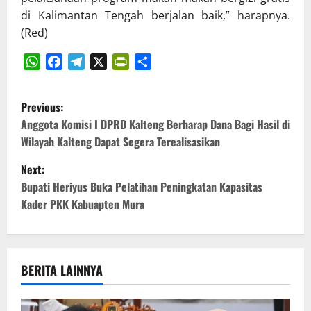
di Kalimantan Tengah berjalan baik,” harapnya.
(Red)
WhatsApp
Facebook
Telegram
X
PrintFriendly
Share
P
Previous:
o
Anggota Komisi I DPRD Kalteng Berharap Dana Bagi Hasil di
Wilayah Kalteng Dapat Segera Terealisasikan
s
Next:
t
Bupati Heriyus Buka Pelatihan Peningkatan Kapasitas
Kader PKK Kabuapten Mura
n
a
v
BERITA LAINNYA
i