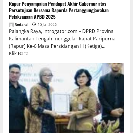
Rapur Penyampaian Pendapat Akhir Gubernur atas
Persetujuan Bersama Raperda Pertanggungjawaban
Pelaksanaan APBD 2025
Redaksi
15 Juli 2026
Palangka Raya, introgator.com – DPRD Provinsi
Kalimantan Tengah menggelar Rapat Paripurna
(Rapur) Ke-6 Masa Persidangan III (Ketiga)...
Read
Klik Baca
more
about
Rapur
Penyampaian
Pendapat
Akhir
Gubernur
atas
Persetujuan
Bersama