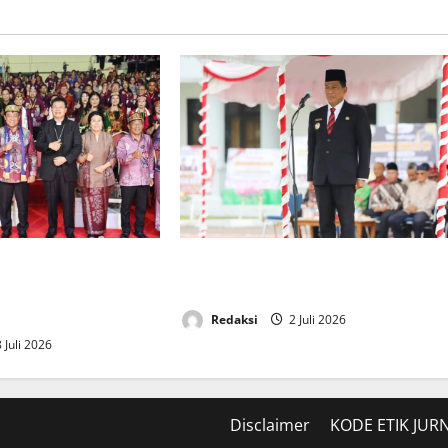
 Buka Sinode Umum
Bupati Heriyus Inspektur Upacara
2026 di Kabupaten
Peringatan Hari Bhayangkara Ke-80
Redaksi
2 Juli 2026
 Juli 2026
Disclaimer
KODE ETIK JURN