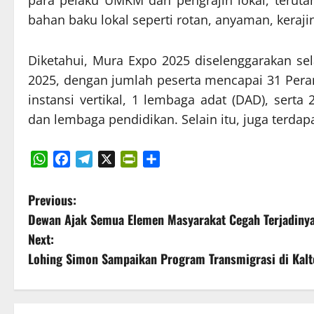
para pelaku UMKM dan pengrajin lokal, terut
bahan baku lokal seperti rotan, anyaman, keraj
Diketahui, Mura Expo 2025 diselenggarakan sel
2025, dengan jumlah peserta mencapai 31 Pera
instansi vertikal, 1 lembaga adat (DAD), sert
dan lembaga pendidikan. Selain itu, juga terda
WhatsApp
Facebook
Telegram
X
PrintFriendly
Share
P
Previous:
Dewan Ajak Semua Elemen Masyarakat Cegah Terjadinya
o
Next:
s
Lohing Simon Sampaikan Program Transmigrasi di Kalt
t