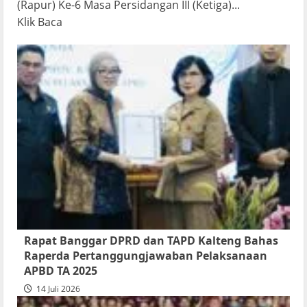
(Rapur) Ke-6 Masa Persidangan III (Ketiga)...
Read
Klik Baca
more
about
Rapur
Penyampaian
Pendapat
Akhir
Gubernur
atas
Persetujuan
Bersama
Raperda
Pertanggungjawaban
Rapat Banggar DPRD dan TAPD Kalteng Bahas
Pelaksanaan
Raperda Pertanggungjawaban Pelaksanaan
APBD
APBD TA 2025
2025
14 Juli 2026