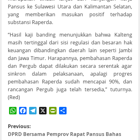
Pansus ke Sulawesi Utara dan Kalimantan Selatan,
yang memberikan masukan positif terhadap
substansi Raperda.
“Hasil kaji banding menunjukkan bahwa Kalteng
masih tertinggal dari sisi regulasi dan besaran hak
keuangan dibandingkan daerah lain seperti Jambi
dan Jawa Timur. Harapannya, pembahasan Raperda
dan Pergub dapat dilakukan secara serentak agar
sinkron dalam pelaksanaan, apalagi progres
pembahasan Raperda sudah mencapai 90%, dan
rancangan Pergub juga telah tersedia,” tuturnya.
(Red)
WhatsApp
Facebook
Telegram
X
PrintFriendly
Share
P
Previous:
DPRD Bersama Pemprov Rapat Pansus Bahas