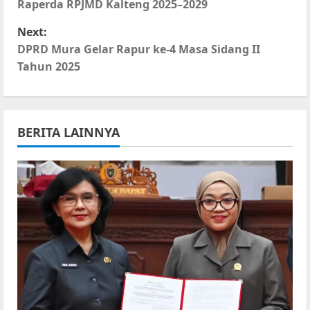
o
Raperda RPJMD Kalteng 2025–2029
s
Next:
DPRD Mura Gelar Rapur ke-4 Masa Sidang II
t
Tahun 2025
n
a
BERITA LAINNYA
v
i
g
a
t
i