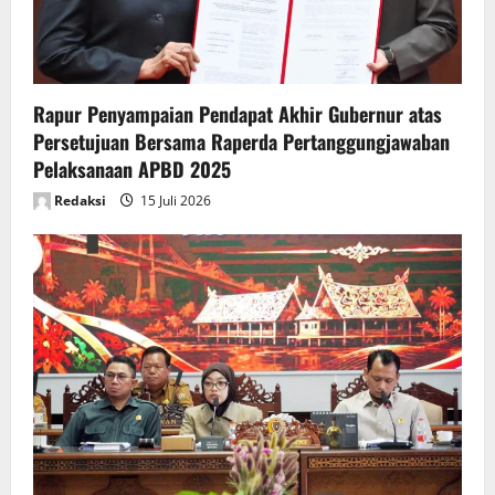
i
o
n
Rapur Penyampaian Pendapat Akhir Gubernur atas
Persetujuan Bersama Raperda Pertanggungjawaban
Pelaksanaan APBD 2025
Redaksi
15 Juli 2026