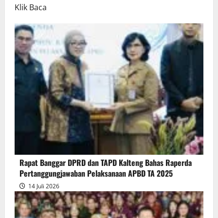
Read
Klik Baca
more
about
Rapur
Penyampaian
Pendapat
Akhir
Gubernur
atas
Persetujuan
Bersama
Raperda
Pertanggungjawaban
Rapat Banggar DPRD dan TAPD Kalteng Bahas Raperda
Pelaksanaan
Pertanggungjawaban Pelaksanaan APBD TA 2025
APBD
14 Juli 2026
2025