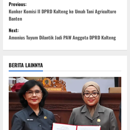
P
Previous:
o
Kunker Komisi II DPRD Kalteng ke Umah Tani Agriculture
Banten
s
Next:
t
Amonius Tuyum Dilantik Jadi PAW Anggota DPRD Kalteng
n
a
BERITA LAINNYA
v
i
g
a
t