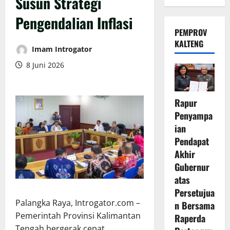
Susun Strategi
Pengendalian Inflasi
PEMPROV
KALTENG
Imam Introgator
8 Juni 2026
Rapur
Penyampa
ian
Pendapat
Akhir
Gubernur
atas
Persetujua
Palangka Raya, Introgator.com –
n Bersama
Pemerintah Provinsi Kalimantan
Raperda
Tengah bergerak cepat