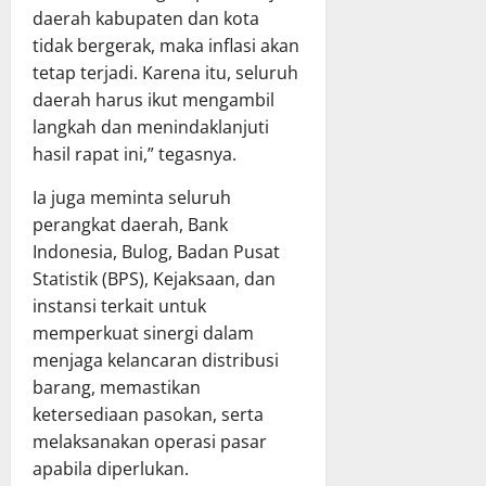
t
P
daerah kabupaten dan kota
g
P
B
g
tidak bergerak, maka inflasi akan
a
D
u
r
tetap terjadi. Karena itu, seluruh
T
n
i
A
daerah harus ikut mengambil
g
p
2
langkah dan menindaklanjuti
j
u
0
hasil rapat ini,” tegasnya.
a
r
2
w
n
5
Ia juga meminta seluruh
a
a
perangkat daerah, Bank
b
D
14
Indonesia, Bulog, Badan Pusat
a
P
Juli
Statistik (BPS), Kejaksaan, dan
n
R
2026
instansi terkait untuk
P
D
e
memperkuat sinergi dalam
K
l
a
menjaga kelancaran distribusi
a
l
barang, memastikan
k
t
ketersediaan pasokan, serta
s
e
melaksanakan operasi pasar
a
n
apabila diperlukan.
n
g