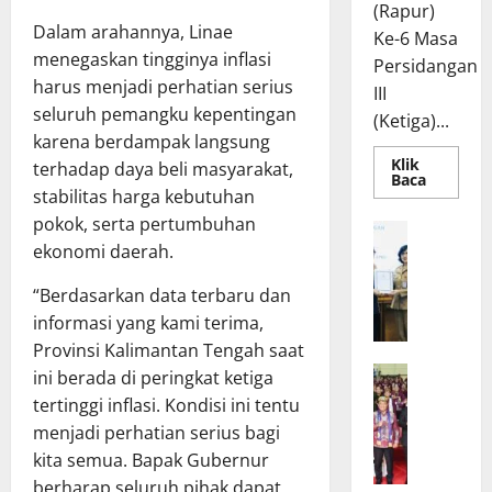
(Rapur)
Dalam arahannya, Linae
Ke-6 Masa
menegaskan tingginya inflasi
Persidangan
harus menjadi perhatian serius
III
seluruh pemangku kepentingan
(Ketiga)...
karena berdampak langsung
Klik
terhadap daya beli masyarakat,
Read
Baca
more
stabilitas harga kebutuhan
about
pokok, serta pertumbuhan
Rapur
R
Penyamp
ekonomi daerah.
a
Pendapa
Akhir
p
Gubernu
“Berdasarkan data terbaru dan
atas
a
Persetuj
informasi yang kami terima,
t
Bersama
Raperda
Provinsi Kalimantan Tengah saat
B
Pertang
W
a
ini berada di peringkat ketiga
Pelaksa
APBD
a
n
tertinggi inflasi. Kondisi ini tentu
2025
g
g
menjadi perhatian serius bagi
u
g
kita semua. Bapak Gubernur
b
a
berharap seluruh pihak dapat