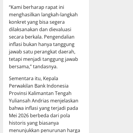
a
“Kami berharap rapat ini
a
6
menghasilkan langkah-langkah
n
Juli
konkret yang bisa segera
A
2026
dilaksanakan dan dievaluasi
P
B
secara berkala. Pengendalian
D
inflasi bukan hanya tanggung
T
jawab satu perangkat daerah,
A
tetapi menjadi tanggung jawab
2
bersama,” tandasnya.
0
2
Sementara itu, Kepala
5
Perwakilan Bank Indonesia
Provinsi Kalimantan Tengah
6
Yuliansah Andrias menjelaskan
Juli
bahwa inflasi yang terjadi pada
2026
Mei 2026 berbeda dari pola
historis yang biasanya
menunjukkan penurunan harga