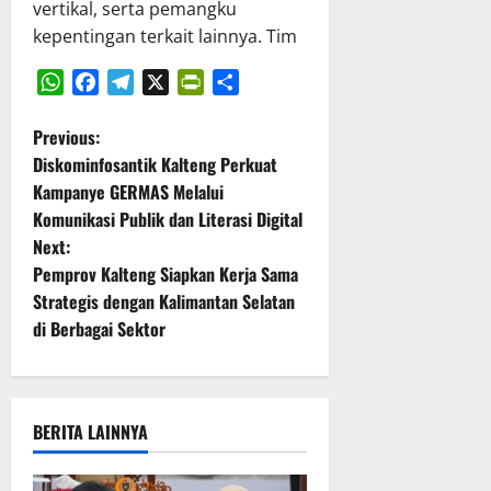
vertikal, serta pemangku
kepentingan terkait lainnya. Tim
WhatsApp
Facebook
Telegram
X
PrintFriendly
Share
P
Previous:
Diskominfosantik Kalteng Perkuat
o
Kampanye GERMAS Melalui
Komunikasi Publik dan Literasi Digital
s
Next:
t
Pemprov Kalteng Siapkan Kerja Sama
Strategis dengan Kalimantan Selatan
n
di Berbagai Sektor
a
v
BERITA LAINNYA
i