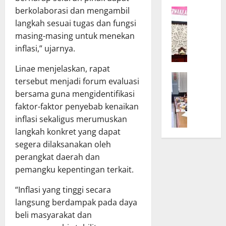
K
r
berkolaborasi dan mengambil
W
a
D
a
langkah sesuai tugas dan fungsi
l
P
g
t
masing-masing untuk menekan
R
u
e
D
inflasi,” ujarnya.
b
n
d
T
g
Linae menjelaskan, rapat
a
B
e
B
n
tersebut menjadi forum evaluasi
a
g
u
T
bersama guna mengidentifikasi
n
a
k
A
faktor-faktor penyebab kenaikan
g
s
a
P
inflasi sekaligus merumuskan
g
k
S
D
langkah konkret yang dapat
a
a
i
K
r
segera dilaksanakan oleh
n
n
a
D
K
perangkat daerah dan
o
l
P
o
d
t
pemangku kepentingan terkait.
R
m
e
e
D
i
“Inflasi yang tinggi secara
U
n
d
t
m
langsung berdampak pada daya
g
a
m
u
B
beli masyarakat dan
n
e
m
a