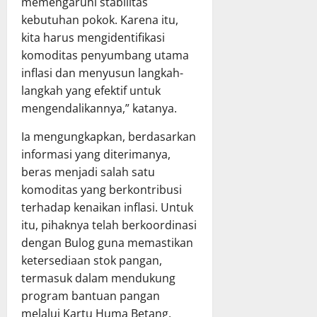
memengaruhi stabilitas
T
n
X
h
kebutuhan pokok. Karena itu,
A
P
X
a
kita harus mengidentifikasi
P
e
V
s
komoditas penyumbang utama
D
r
G
R
K
inflasi dan menyusun langkah-
k
K
a
a
u
E
langkah yang efektif untuk
p
l
a
T
e
mengendalikannya,” katanya.
t
t
a
r
e
T
Ia mengungkapkan, berdasarkan
h
d
n
a
u
a
informasi yang diterimanya,
g
t
n
P
beras menjadi salah satu
r
a
2
e
komoditas yang berkontribusi
a
K
0
r
terhadap kenaikan inflasi. Untuk
p
e
2
t
itu, pihaknya telah berkoordinasi
a
l
6
a
dengan Bulog guna memastikan
t
o
d
n
B
l
ketersediaan stok pangan,
i
g
e
a
K
termasuk dalam mendukung
g
r
K
a
u
program bantuan pangan
s
e
b
n
melalui Kartu Huma Betang.