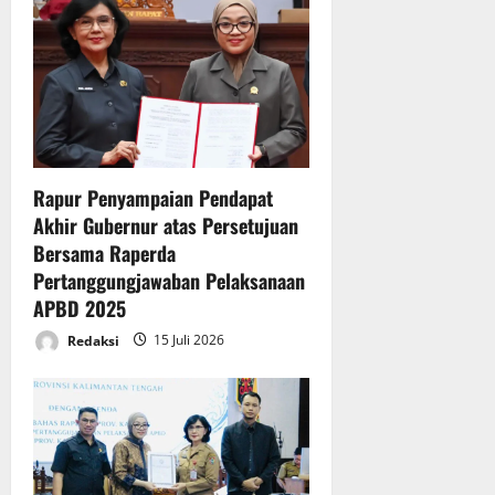
g
a
t
i
Rapur Penyampaian Pendapat
o
Akhir Gubernur atas Persetujuan
n
Bersama Raperda
Pertanggungjawaban Pelaksanaan
APBD 2025
Redaksi
15 Juli 2026