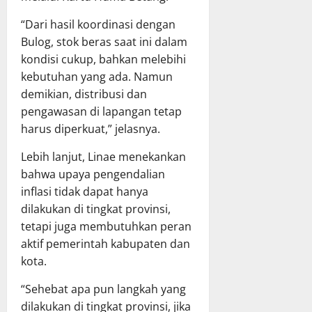
a
u
u
g
m
a
p
j
“Dari hasil koordinasi dengan
a
n
a
a
Bulog, stok beras saat ini dalam
B
g
t
w
kondisi cukup, bahkan melebihi
a
a
e
a
kebutuhan yang ada. Namun
h
n
n
b
demikian, distribusi dan
a
D
M
a
s
pengawasan di lapangan tetap
a
u
n
R
e
harus diperkuat,” jelasnya.
r
P
a
r
u
e
Lebih lanjut, Linae menekankan
p
a
n
l
e
h
bahwa upaya pengendalian
g
a
r
p
R
inflasi tidak dapat hanya
k
d
a
a
s
dilakukan di tingkat provinsi,
a
d
y
a
tetapi juga membutuhkan peran
P
a
a
n
aktif pemerintah kabupaten dan
e
R
a
kota.
r
a
a
8
t
p
n
Juli
“Sehebat apa pun langkah yang
a
a
A
2026
dilakukan di tingkat provinsi, jika
n