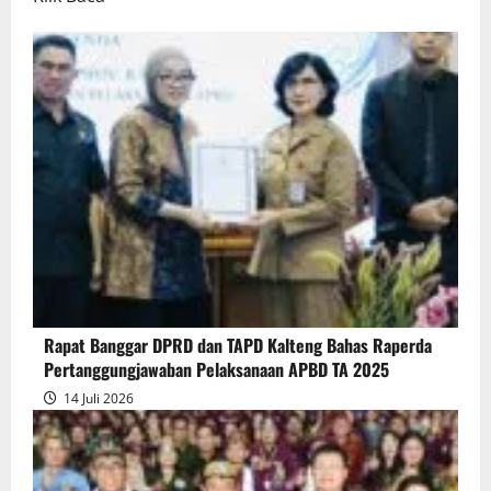
more
about
Rapur
Penyampaian
Pendapat
Akhir
Gubernur
atas
Persetujuan
Bersama
Raperda
Pertanggungjawaban
Rapat Banggar DPRD dan TAPD Kalteng Bahas Raperda
Pelaksanaan
Pertanggungjawaban Pelaksanaan APBD TA 2025
APBD
14 Juli 2026
2025