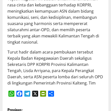
rasa cinta dan kebanggaan terhadap KORPRI,
meningkatkan kemampuan ASN dalam bidang
komunikasi, seni, dan kedisiplinan, membangun
suasana yang harmonis serta mempererat
silaturahmi antar-OPD, dan memilih peserta
terbaik yang akan mewakili Kalimantan Tengah di
tingkat nasional.
Turut hadir dalam acara pembukaan tersebut
Kepala Badan Kepegawaian Daerah sekaligus
Sekretaris DPP KORPRI Provinsi Kalimantan
Tengah, Lisda Arriyana, para Kepala Perangkat
Daerah, serta ASN peserta lomba dari seluruh OPD
di lingkungan Pemerintah Provinsi Kalteng. Tim
WhatsApp
Facebook
Telegram
X
PrintFriendly
Share
P
Previous: