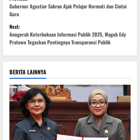
o
Gubernur Agustiar Sabran Ajak Pelajar Hormati dan Cintai
Guru
s
Next:
t
Anugerah Keterbukaan Informasi Publik 2025, Wagub Edy
Pratowo Tegaskan Pentingnya Transparansi Publik
n
a
v
BERITA LAINNYA
i
g
a
t