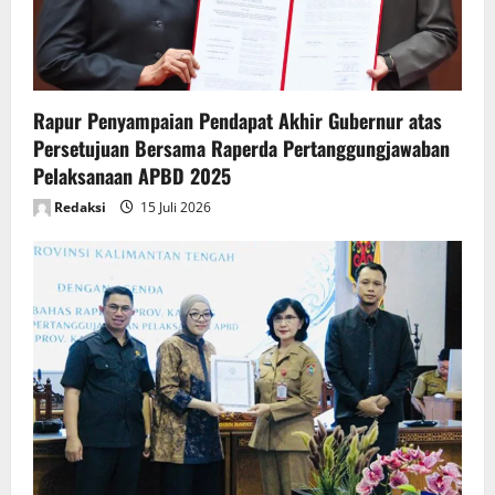
i
o
n
Rapur Penyampaian Pendapat Akhir Gubernur atas
Persetujuan Bersama Raperda Pertanggungjawaban
Pelaksanaan APBD 2025
Redaksi
15 Juli 2026