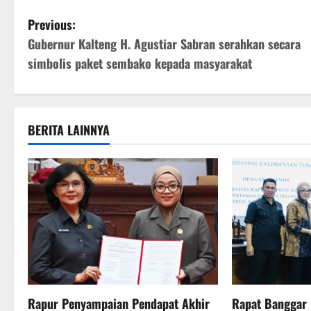
WhatsApp
Facebook
Telegram
X
PrintFriendly
Share
P
Previous:
Gubernur Kalteng H. Agustiar Sabran serahkan secara
o
simbolis paket sembako kepada masyarakat
s
t
BERITA LAINNYA
n
a
v
i
g
a
Rapur Penyampaian Pendapat Akhir
Rapat Banggar