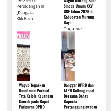
Ke-6 Masa
Wagub Kalteng Buka
Sinode Umum XXV
Persidangan III
GKE Tahun 2026 di
(Ketiga)...
Kabupaten Murung
Read
Klik Baca
Raya
more
8 Juli 2026
about
Rapur
Penyampaian
Pendapat
Akhir
Gubernur
atas
Persetujuan
Bersama
Wagub Tegaskan
Banggar DPRD dan
Raperda
Komitmen Perkuat
TAPD Kalteng rapat
Pertanggungjawaban
Tata Kelola Keuangan
Bersama Bahas
Pelaksanaan
Daerah pada Rapat
Raperda
APBD
Paripurna DPRD
Pertanggungjawaban