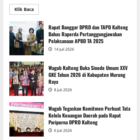
Read
Klik Baca
more
about
Rapur
Penyampaian
Rapat Banggar DPRD dan TAPD Kalteng
Pendapat
Bahas Raperda Pertanggungjawaban
Akhir
Gubernur
Pelaksanaan APBD TA 2025
atas
Persetujuan
14 Juli 2026
Bersama
Raperda
Pertanggungjawaban
Pelaksanaan
Wagub Kalteng Buka Sinode Umum XXV
APBD
GKE Tahun 2026 di Kabupaten Murung
2025
Raya
8 Juli 2026
Wagub Tegaskan Komitmen Perkuat Tata
Kelola Keuangan Daerah pada Rapat
Paripurna DPRD Kalteng
6 Juli 2026