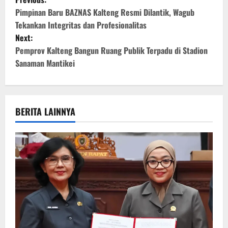
o
Pimpinan Baru BAZNAS Kalteng Resmi Dilantik, Wagub
Tekankan Integritas dan Profesionalitas
s
Next:
Pemprov Kalteng Bangun Ruang Publik Terpadu di Stadion
t
Sanaman Mantikei
n
a
BERITA LAINNYA
v
i
g
a
t