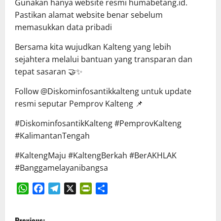
Gunakan hanya website resmi humabetang.id.
Pastikan alamat website benar sebelum
memasukkan data pribadi
Bersama kita wujudkan Kalteng yang lebih
sejahtera melalui bantuan yang transparan dan
tepat sasaran 🤝✨
Follow @Diskominfosantikkalteng untuk update
resmi seputar Pemprov Kalteng 📌
#DiskominfosantikKalteng #PemprovKalteng
#KalimantanTengah
#KaltengMaju #KaltengBerkah #BerAKHLAK
#Banggamelayanibangsa
WhatsApp
Facebook
Telegram
X
PrintFriendly
Share
P
Previous: