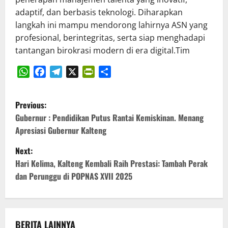
adaptif, dan berbasis teknologi. Diharapkan
langkah ini mampu mendorong lahirnya ASN yang
profesional, berintegritas, serta siap menghadapi
tantangan birokrasi modern di era digital.Tim
WhatsApp
Facebook
Telegram
X
PrintFriendly
Share
P
Previous:
o
Gubernur : Pendidikan Putus Rantai Kemiskinan. Menang
Apresiasi Gubernur Kalteng
s
Next:
t
Hari Kelima, Kalteng Kembali Raih Prestasi: Tambah Perak
dan Perunggu di POPNAS XVII 2025
n
a
BERITA LAINNYA