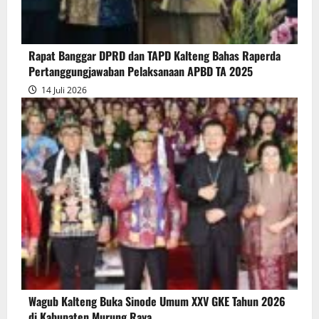
Bersama
Raperda
Pertanggungjawaban
Rapat Banggar DPRD dan TAPD Kalteng Bahas Raperda
Pelaksanaan
Pertanggungjawaban Pelaksanaan APBD TA 2025
APBD
14 Juli 2026
2025
Wagub Kalteng Buka Sinode Umum XXV GKE Tahun 2026
di Kabupaten Murung Raya