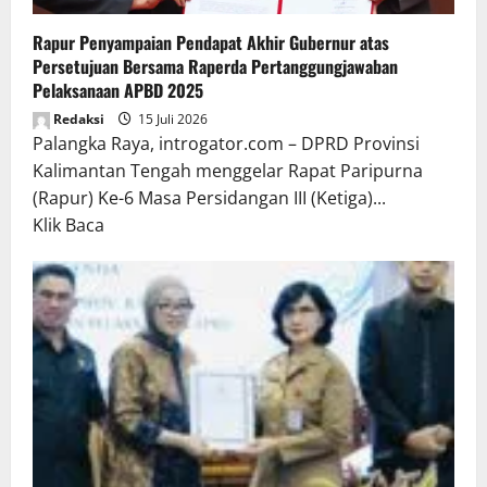
Rapur Penyampaian Pendapat Akhir Gubernur atas
Persetujuan Bersama Raperda Pertanggungjawaban
Pelaksanaan APBD 2025
Redaksi
15 Juli 2026
Palangka Raya, introgator.com – DPRD Provinsi
Kalimantan Tengah menggelar Rapat Paripurna
(Rapur) Ke-6 Masa Persidangan III (Ketiga)...
Read
Klik Baca
more
about
Rapur
Penyampaian
Pendapat
Akhir
Gubernur
atas
Persetujuan