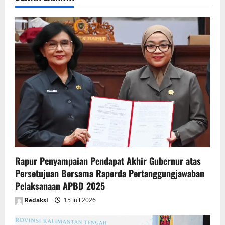
v
i
g
a
t
i
o
n
Rapur Penyampaian Pendapat Akhir Gubernur atas
Persetujuan Bersama Raperda Pertanggungjawaban
Pelaksanaan APBD 2025
Redaksi
15 Juli 2026