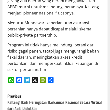
Jarang ada daerah yang berani mengalokasikan
APBD murni untuk melindungi petaninya. Kalteng
menjadi pioneer nasional,” ucapnya.
Menurut Munnawar, keberlanjutan asuransi
pertanian hanya dapat dicapai melalui skema
public-private partnership.
Program ini tidak hanya melindungi petani dari
risiko gagal panen, tetapi juga mengurangi beban
fiskal daerah, meningkatkan akses kredit
perbankan, dan memperkuat inklusi keuangan di
sektor pertanian.Tim
WhatsApp
Facebook
Telegram
X
PrintFriendly
Share
P
Previous:
o
Kalteng Ikuti Peringatan Harkannas Nasional Secara Virtual
dari Aula Dislutkan