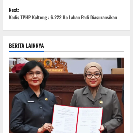
s
Next:
t
Kadis TPHP Kalteng : 6.222 Ha Lahan Padi Diasuransikan
n
a
BERITA LAINNYA
v
i
g
a
t
i
o