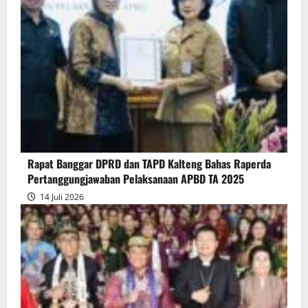
Penyampaian
Pendapat
Akhir
Gubernur
atas
Persetujuan
Bersama
Raperda
Pertanggungjawaban
Rapat Banggar DPRD dan TAPD Kalteng Bahas Raperda
Pelaksanaan
Pertanggungjawaban Pelaksanaan APBD TA 2025
APBD
14 Juli 2026
2025