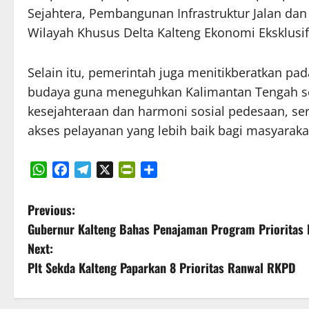
Sejahtera, Pembangunan Infrastruktur Jalan dan R
Wilayah Khusus Delta Kalteng Ekonomi Eksklusif
Selain itu, pemerintah juga menitikberatkan pa
budaya guna meneguhkan Kalimantan Tengah se
kesejahteraan dan harmoni sosial pedesaan, ser
akses pelayanan yang lebih baik bagi masyaraka
WhatsApp
Facebook
Telegram
X
PrintFriendly
Share
P
Previous:
Gubernur Kalteng Bahas Penajaman Program Prioritas
o
Next:
s
Plt Sekda Kalteng Paparkan 8 Prioritas Ranwal RKPD
t