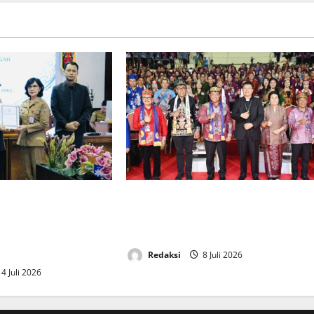
 DPRD dan TAPD
Wagub Kalteng Buka Sinode Umum
Raperda
XXV GKE Tahun 2026 di Kabupaten
waban Pelaksanaan
Murung Raya
Redaksi
8 Juli 2026
4 Juli 2026