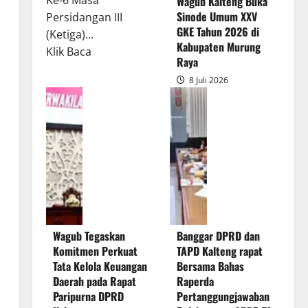
Ke-6 Masa
Wagub Kalteng Buka
Sinode Umum XXV
Persidangan III
GKE Tahun 2026 di
(Ketiga)...
Kabupaten Murung
Read
Klik Baca
Raya
more
8 Juli 2026
about
Rapur
Penyampaian
Pendapat
Akhir
Gubernur
atas
Persetujuan
Bersama
Wagub Tegaskan
Banggar DPRD dan
Raperda
Komitmen Perkuat
TAPD Kalteng rapat
Pertanggungjawaban
Tata Kelola Keuangan
Bersama Bahas
Pelaksanaan
Daerah pada Rapat
Raperda
APBD
Paripurna DPRD
Pertanggungjawaban