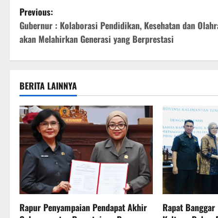
P
Previous:
Gubernur : Kolaborasi Pendidikan, Kesehatan dan Olahr
o
akan Melahirkan Generasi yang Berprestasi
s
t
BERITA LAINNYA
n
a
v
i
g
a
Rapur Penyampaian Pendapat Akhir
Rapat Banggar