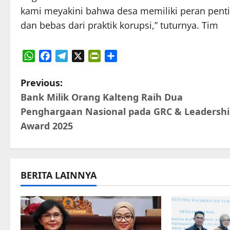
kami meyakini bahwa desa memiliki peran pen
dan bebas dari praktik korupsi,” tuturnya. Tim
WhatsApp
Facebook
Telegram
X
PrintFriendly
Share
P
Previous:
Bank Milik Orang Kalteng Raih Dua
o
Penghargaan Nasional pada GRC & Leadersh
s
Award 2025
t
n
BERITA LAINNYA
a
v