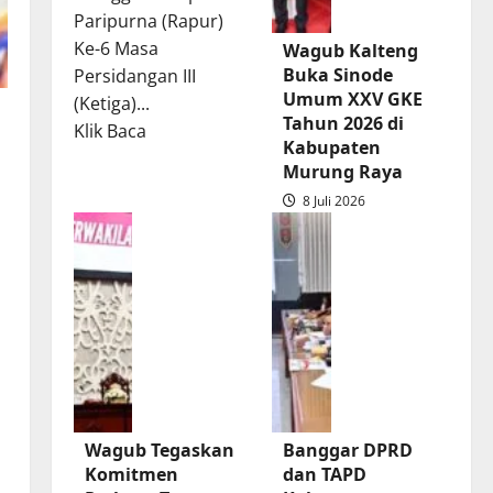
Paripurna (Rapur)
Ke-6 Masa
Wagub Kalteng
Buka Sinode
Persidangan III
Umum XXV GKE
(Ketiga)...
Tahun 2026 di
Read
Klik Baca
Kabupaten
more
Murung Raya
about
8 Juli 2026
Rapur
Penyampaian
Pendapat
Akhir
Gubernur
atas
Persetujuan
Bersama
Raperda
Wagub Tegaskan
Banggar DPRD
Pertanggungjawaban
Komitmen
dan TAPD
Pelaksanaan