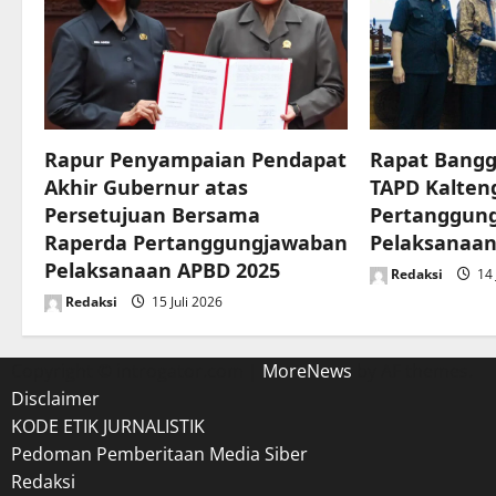
i
g
a
t
Rapur Penyampaian Pendapat
Rapat Bangg
Akhir Gubernur atas
TAPD Kalten
i
Persetujuan Bersama
Pertanggun
o
Raperda Pertanggungjawaban
Pelaksanaan
Pelaksanaan APBD 2025
Redaksi
14 
n
Redaksi
15 Juli 2026
Copyright © introgator.com
|
MoreNews
by AF themes.
Disclaimer
KODE ETIK JURNALISTIK
Pedoman Pemberitaan Media Siber
Redaksi