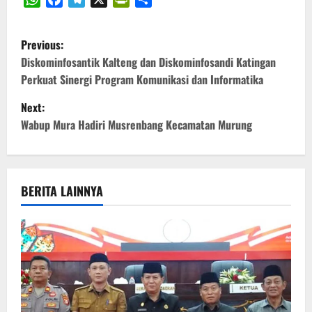
WhatsApp
Facebook
Telegram
X
PrintFriendly
Share
P
Previous:
o
Diskominfosantik Kalteng dan Diskominfosandi Katingan
Perkuat Sinergi Program Komunikasi dan Informatika
s
Next:
t
Wabup Mura Hadiri Musrenbang Kecamatan Murung
n
a
BERITA LAINNYA
v
i
g
a