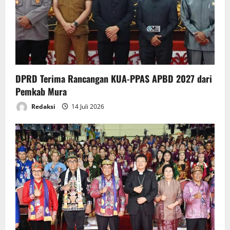
t
i
o
n
DPRD Terima Rancangan KUA-PPAS APBD 2027 dari
Pemkab Mura
Redaksi
14 Juli 2026