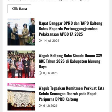
Read
Klik Baca
more
about
Rapur
Penyampaian
Rapat Banggar DPRD dan TAPD Kalteng
Pendapat
Bahas Raperda Pertanggungjawaban
Akhir
Gubernur
Pelaksanaan APBD TA 2025
atas
Persetujuan
14 Juli 2026
Bersama
Raperda
Pertanggungjawaban
Pelaksanaan
Wagub Kalteng Buka Sinode Umum XXV
APBD
GKE Tahun 2026 di Kabupaten Murung
2025
Raya
8 Juli 2026
Wagub Tegaskan Komitmen Perkuat Tata
Kelola Keuangan Daerah pada Rapat
Paripurna DPRD Kalteng
6 Juli 2026