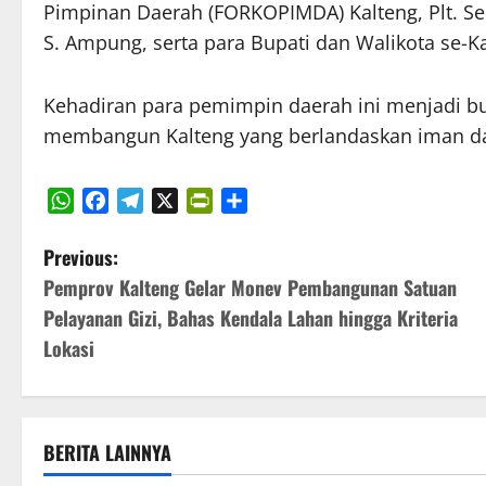
Pimpinan Daerah (FORKOPIMDA) Kalteng, Plt. Se
S. Ampung, serta para Bupati dan Walikota se-
Kehadiran para pemimpin daerah ini menjadi bu
membangun Kalteng yang berlandaskan iman d
WhatsApp
Facebook
Telegram
X
PrintFriendly
Share
P
Previous:
Pemprov Kalteng Gelar Monev Pembangunan Satuan
o
Pelayanan Gizi, Bahas Kendala Lahan hingga Kriteria
s
Lokasi
t
n
BERITA LAINNYA