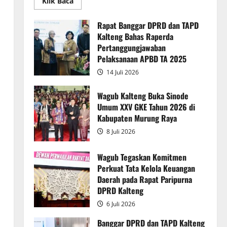
Read
Klik Baca
more
about
Rapur
Rapat Banggar DPRD dan TAPD
Penyampaian
Kalteng Bahas Raperda
Pendapat
Akhir
Pertanggungjawaban
Gubernur
atas
Pelaksanaan APBD TA 2025
Persetujuan
Bersama
14 Juli 2026
Raperda
Pertanggungjawaban
Pelaksanaan
Wagub Kalteng Buka Sinode
APBD
Umum XXV GKE Tahun 2026 di
2025
Kabupaten Murung Raya
8 Juli 2026
Wagub Tegaskan Komitmen
Perkuat Tata Kelola Keuangan
Daerah pada Rapat Paripurna
DPRD Kalteng
6 Juli 2026
Banggar DPRD dan TAPD Kalteng