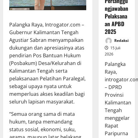
Pertanggu
ngjawaban
Pelaksana
an APBD
Palangka Raya, Introgator.com –
2025
Gubernur Kalimantan Tengah
Agustiar Sabran menyampaikan
Redaksi
dukungan dan apresiasinya atas
15 Juli
2026
pendirian Pos Bantuan Hukum
(Posbakum) Desa/Kelurahan di
Palangka
Kalimantan Tengah serta
Raya,
pelaksanaan Pelatihan Paralegal,
introgator.co
sebagai upaya nyata untuk
– DPRD
memperluas akses keadilan bagi
Provinsi
seluruh lapisan masyarakat.
Kalimantan
Tengah
“Semua orang sama di mata
menggelar
hukum, tanpa memandang
Rapat
status sosial, ekonomi, suku,
Paripurna
agama, maupun latar belakang