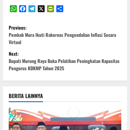
WhatsApp
Facebook
Telegram
X
PrintFriendly
Share
P
Previous:
o
Pemkab Mura Ikuti Rakornas Pengendalian Inflasi Secara
Virtual
s
Next:
t
Bupati Murung Raya Buka Pelatihan Peningkatan Kapasitas
Pengurus KDKMP Tahun 2025
n
a
v
BERITA LAINNYA
i
g