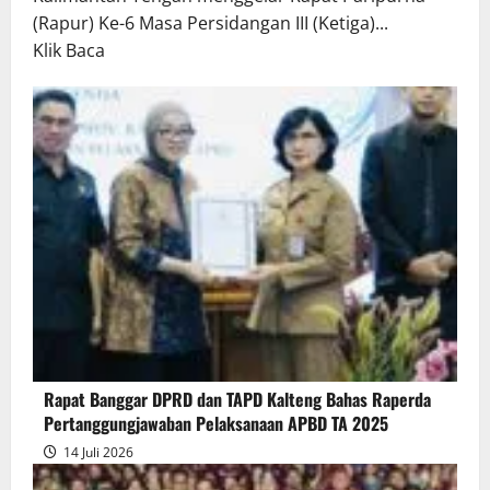
(Rapur) Ke-6 Masa Persidangan III (Ketiga)...
Read
Klik Baca
more
about
Rapur
Penyampaian
Pendapat
Akhir
Gubernur
atas
Persetujuan
Bersama
Raperda
Pertanggungjawaban
Rapat Banggar DPRD dan TAPD Kalteng Bahas Raperda
Pelaksanaan
Pertanggungjawaban Pelaksanaan APBD TA 2025
APBD
14 Juli 2026
2025