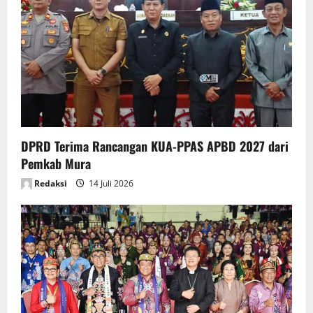
a
t
i
o
n
DPRD Terima Rancangan KUA-PPAS APBD 2027 dari
Pemkab Mura
Redaksi
14 Juli 2026