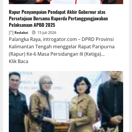
Rapur Penyampaian Pendapat Akhir Gubernur atas
Persetujuan Bersama Raperda Pertanggungjawaban
Pelaksanaan APBD 2025
Redaksi
15 Juli 2026
Palangka Raya, introgator.com – DPRD Provinsi
Kalimantan Tengah menggelar Rapat Paripurna
(Rapur) Ke-6 Masa Persidangan III (Ketiga)...
Read
Klik Baca
more
about
Rapur
Penyampaian
Pendapat
Akhir
Gubernur
atas
Persetujuan