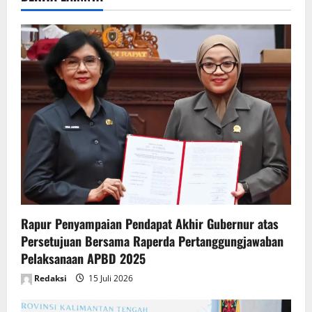
v
i
g
a
t
i
o
n
Rapur Penyampaian Pendapat Akhir Gubernur atas
Persetujuan Bersama Raperda Pertanggungjawaban
Pelaksanaan APBD 2025
Redaksi
15 Juli 2026