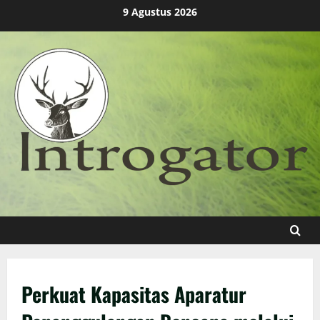
Skip
9 Agustus 2026
to
content
Perkuat Kapasitas Aparatur