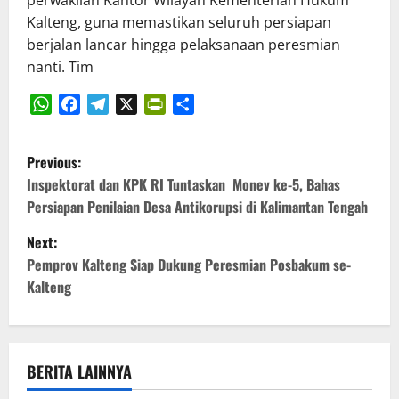
Kalteng, guna memastikan seluruh persiapan
berjalan lancar hingga pelaksanaan peresmian
nanti. Tim
WhatsApp
Facebook
Telegram
X
PrintFriendly
Share
P
Previous:
o
Inspektorat dan KPK RI Tuntaskan Monev ke-5, Bahas
Persiapan Penilaian Desa Antikorupsi di Kalimantan Tengah
s
Next:
t
Pemprov Kalteng Siap Dukung Peresmian Posbakum se-
Kalteng
n
a
v
BERITA LAINNYA