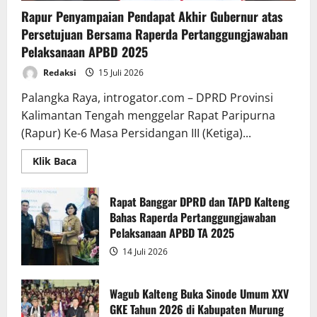
Rapur Penyampaian Pendapat Akhir Gubernur atas
Persetujuan Bersama Raperda Pertanggungjawaban
Pelaksanaan APBD 2025
Redaksi
15 Juli 2026
Palangka Raya, introgator.com – DPRD Provinsi
Kalimantan Tengah menggelar Rapat Paripurna
(Rapur) Ke-6 Masa Persidangan III (Ketiga)...
Read
Klik Baca
more
about
Rapur
Penyampaian
Rapat Banggar DPRD dan TAPD Kalteng
Pendapat
Bahas Raperda Pertanggungjawaban
Akhir
Gubernur
Pelaksanaan APBD TA 2025
atas
Persetujuan
14 Juli 2026
Bersama
Raperda
Pertanggungjawaban
Pelaksanaan
Wagub Kalteng Buka Sinode Umum XXV
APBD
GKE Tahun 2026 di Kabupaten Murung
2025