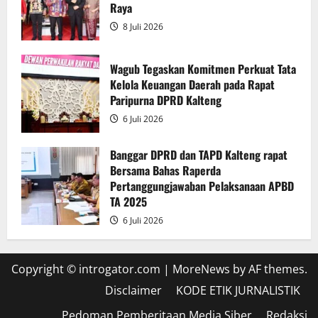
Raya
8 Juli 2026
Wagub Tegaskan Komitmen Perkuat Tata
Kelola Keuangan Daerah pada Rapat
Paripurna DPRD Kalteng
6 Juli 2026
Banggar DPRD dan TAPD Kalteng rapat
Bersama Bahas Raperda
Pertanggungjawaban Pelaksanaan APBD
TA 2025
6 Juli 2026
Copyright © introgator.com
|
MoreNews
by AF themes.
Disclaimer
KODE ETIK JURNALISTIK
Pedoman Pemberitaan Media Siber
Redaksi