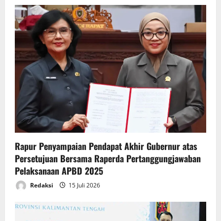
i
g
a
t
i
o
n
Rapur Penyampaian Pendapat Akhir Gubernur atas
Persetujuan Bersama Raperda Pertanggungjawaban
Pelaksanaan APBD 2025
Redaksi
15 Juli 2026