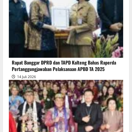
Pendapat
Akhir
Gubernur
atas
Persetujuan
Bersama
Raperda
Pertanggungjawaban
Rapat Banggar DPRD dan TAPD Kalteng Bahas Raperda
Pelaksanaan
Pertanggungjawaban Pelaksanaan APBD TA 2025
APBD
14 Juli 2026
2025