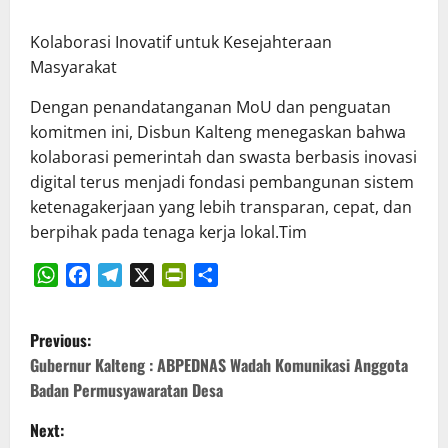
Kolaborasi Inovatif untuk Kesejahteraan
Masyarakat
Dengan penandatanganan MoU dan penguatan
komitmen ini, Disbun Kalteng menegaskan bahwa
kolaborasi pemerintah dan swasta berbasis inovasi
digital terus menjadi fondasi pembangunan sistem
ketenagakerjaan yang lebih transparan, cepat, dan
berpihak pada tenaga kerja lokal.Tim
WhatsApp
Facebook
Telegram
X
PrintFriendly
Share
P
Previous:
o
Gubernur Kalteng : ABPEDNAS Wadah Komunikasi Anggota
Badan Permusyawaratan Desa
s
Next: