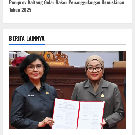
t
Pemprov Kalteng Gelar Rakor Penanggulangan Kemiskinan
Tahun 2025
n
a
v
BERITA LAINNYA
i
g
a
t
i
o
n