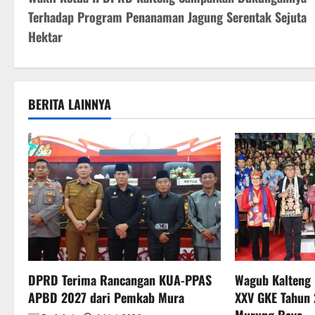
o
Terhadap Program Penanaman Jagung Serentak Sejuta
s
Hektar
t
n
BERITA LAINNYA
a
v
i
g
a
t
DPRD Terima Rancangan KUA-PPAS
Wagub Kalteng
APBD 2027 dari Pemkab Mura
XXV GKE Tahun 
i