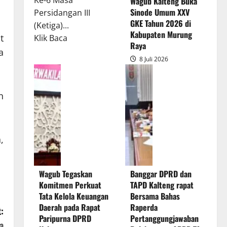
Ke-6 Masa
Wagub Kalteng Buka
Sinode Umum XXV
Persidangan III
GKE Tahun 2026 di
(Ketiga)...
Kabupaten Murung
Read
t
Klik Baca
Raya
more
a
8 Juli 2026
about
Rapur
Penyampaian
n
Pendapat
Akhir
Gubernur
atas
,
Persetujuan
Bersama
Wagub Tegaskan
Banggar DPRD dan
Raperda
Komitmen Perkuat
TAPD Kalteng rapat
Pertanggungjawaban
Tata Kelola Keuangan
Bersama Bahas
Pelaksanaan
Daerah pada Rapat
Raperda
:
APBD
Paripurna DPRD
Pertanggungjawaban
a