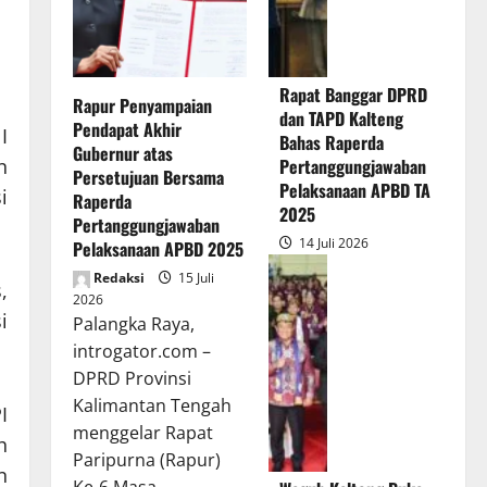
Rapat Banggar DPRD
Rapur Penyampaian
dan TAPD Kalteng
Pendapat Akhir
I
Bahas Raperda
Gubernur atas
Pertanggungjawaban
n
Persetujuan Bersama
Pelaksanaan APBD TA
i
Raperda
2025
Pertanggungjawaban
14 Juli 2026
Pelaksanaan APBD 2025
Redaksi
15 Juli
,
2026
i
Palangka Raya,
introgator.com –
DPRD Provinsi
Kalimantan Tengah
I
menggelar Rapat
h
Paripurna (Rapur)
n