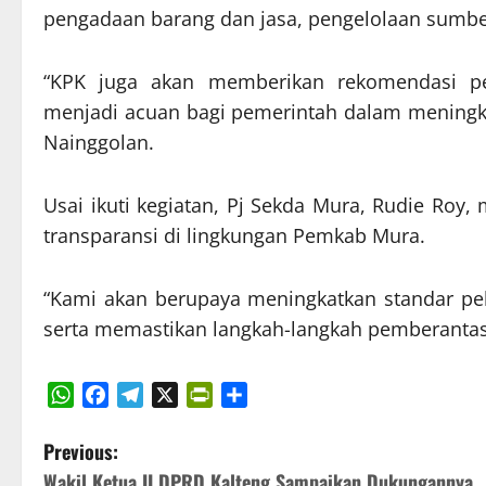
pengadaan barang dan jasa, pengelolaan sumbe
“KPK juga akan memberikan rekomendasi per
menjadi acuan bagi pemerintah dalam meningkat
Nainggolan.
Usai ikuti kegiatan, Pj Sekda Mura, Rudie Roy,
transparansi di lingkungan Pemkab Mura.
“Kami akan berupaya meningkatkan standar pela
serta memastikan langkah-langkah pemberantasan
WhatsApp
Facebook
Telegram
X
PrintFriendly
Share
P
Previous:
Wakil Ketua II DPRD Kalteng Sampaikan Dukungannya