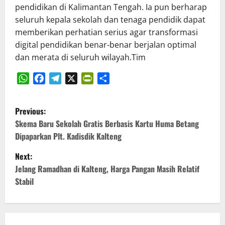
pendidikan di Kalimantan Tengah. Ia pun berharap
seluruh kepala sekolah dan tenaga pendidik dapat
memberikan perhatian serius agar transformasi
digital pendidikan benar-benar berjalan optimal
dan merata di seluruh wilayah.Tim
WhatsApp
Facebook
Telegram
X
PrintFriendly
Share
P
Previous:
o
Skema Baru Sekolah Gratis Berbasis Kartu Huma Betang
Dipaparkan Plt. Kadisdik Kalteng
s
Next:
t
Jelang Ramadhan di Kalteng, Harga Pangan Masih Relatif
Stabil
n
a