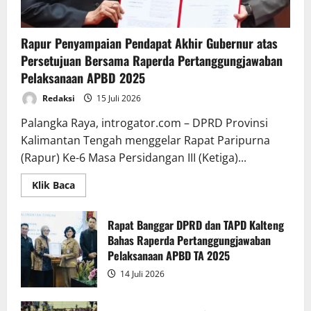
Rapur Penyampaian Pendapat Akhir Gubernur atas
Persetujuan Bersama Raperda Pertanggungjawaban
Pelaksanaan APBD 2025
Redaksi
15 Juli 2026
Palangka Raya, introgator.com – DPRD Provinsi
Kalimantan Tengah menggelar Rapat Paripurna
(Rapur) Ke-6 Masa Persidangan III (Ketiga)...
Read
Klik Baca
more
about
Rapur
Penyampaian
Rapat Banggar DPRD dan TAPD Kalteng
Pendapat
Bahas Raperda Pertanggungjawaban
Akhir
Gubernur
Pelaksanaan APBD TA 2025
atas
Persetujuan
14 Juli 2026
Bersama
Raperda
Pertanggungjawaban
Pelaksanaan