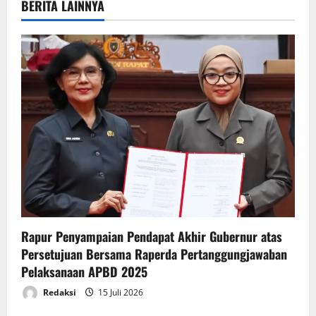
v
BERITA LAINNYA
i
g
a
t
i
o
n
Rapur Penyampaian Pendapat Akhir Gubernur atas
Persetujuan Bersama Raperda Pertanggungjawaban
Pelaksanaan APBD 2025
Redaksi
15 Juli 2026