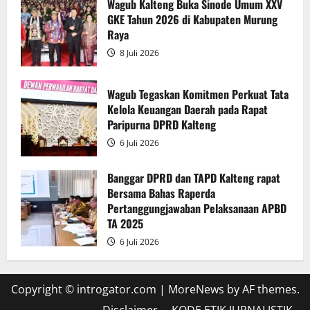
Wagub Kalteng Buka Sinode Umum XXV
APBD
GKE Tahun 2026 di Kabupaten Murung
2025
Raya
8 Juli 2026
Wagub Tegaskan Komitmen Perkuat Tata
Kelola Keuangan Daerah pada Rapat
Paripurna DPRD Kalteng
6 Juli 2026
Banggar DPRD dan TAPD Kalteng rapat
Bersama Bahas Raperda
Pertanggungjawaban Pelaksanaan APBD
TA 2025
6 Juli 2026
Copyright © introgator.com
|
MoreNews
by AF themes.
Disclaimer
KODE ETIK JURNALISTIK