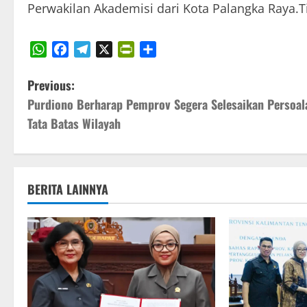
Perwakilan Akademisi dari Kota Palangka Raya.
WhatsApp
Facebook
Telegram
X
PrintFriendly
Share
P
Previous:
Purdiono Berharap Pemprov Segera Selesaikan Persoal
o
Tata Batas Wilayah
s
t
BERITA LAINNYA
n
a
v
i