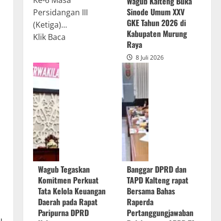
Ke-6 Masa
Wagub Kalteng Buka
Sinode Umum XXV
Persidangan III
GKE Tahun 2026 di
(Ketiga)...
Kabupaten Murung
Read
Klik Baca
Raya
more
8 Juli 2026
about
Rapur
Penyampaian
Pendapat
Akhir
Gubernur
atas
Persetujuan
Bersama
Wagub Tegaskan
Banggar DPRD dan
Raperda
Komitmen Perkuat
TAPD Kalteng rapat
Pertanggungjawaban
Tata Kelola Keuangan
Bersama Bahas
Pelaksanaan
Daerah pada Rapat
Raperda
APBD
Paripurna DPRD
Pertanggungjawaban
u