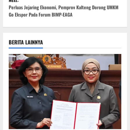
t
Perluas Jejaring Ekonomi, Pemprov Kalteng Dorong UMKM
Go Ekspor Pada Forum BIMP-EAGA
n
a
v
BERITA LAINNYA
i
g
a
t
i
o