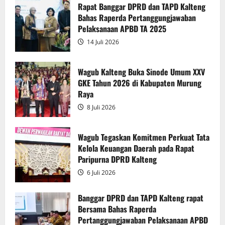
Penyampaian
Rapat Banggar DPRD dan TAPD Kalteng
Pendapat
Bahas Raperda Pertanggungjawaban
Akhir
Gubernur
Pelaksanaan APBD TA 2025
atas
Persetujuan
14 Juli 2026
Bersama
Raperda
Pertanggungjawaban
Pelaksanaan
Wagub Kalteng Buka Sinode Umum XXV
APBD
GKE Tahun 2026 di Kabupaten Murung
2025
Raya
8 Juli 2026
Wagub Tegaskan Komitmen Perkuat Tata
Kelola Keuangan Daerah pada Rapat
Paripurna DPRD Kalteng
6 Juli 2026
Banggar DPRD dan TAPD Kalteng rapat
Bersama Bahas Raperda
Pertanggungjawaban Pelaksanaan APBD