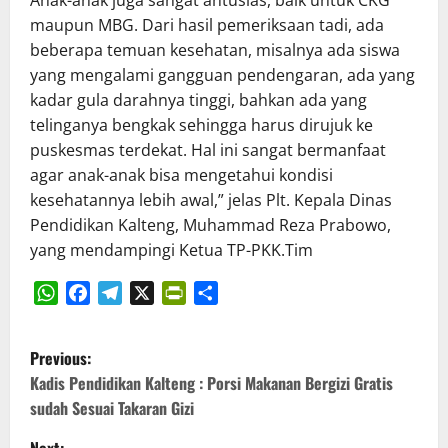
Anak-anak juga sangat antusias, baik untuk CKG
maupun MBG. Dari hasil pemeriksaan tadi, ada
beberapa temuan kesehatan, misalnya ada siswa
yang mengalami gangguan pendengaran, ada yang
kadar gula darahnya tinggi, bahkan ada yang
telinganya bengkak sehingga harus dirujuk ke
puskesmas terdekat. Hal ini sangat bermanfaat
agar anak-anak bisa mengetahui kondisi
kesehatannya lebih awal,” jelas Plt. Kepala Dinas
Pendidikan Kalteng, Muhammad Reza Prabowo,
yang mendampingi Ketua TP-PKK.Tim
WhatsApp
Facebook
Telegram
X
PrintFriendly
Share
P
Previous:
o
Kadis Pendidikan Kalteng : Porsi Makanan Bergizi Gratis
sudah Sesuai Takaran Gizi
s
Next: