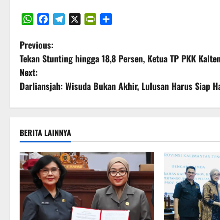
WhatsApp
Facebook
Telegram
X
PrintFriendly
Share
P
Previous:
Tekan Stunting hingga 18,8 Persen, Ketua TP PKK Kalten
o
Next:
s
Darliansjah: Wisuda Bukan Akhir, Lulusan Harus Siap H
t
n
BERITA LAINNYA
a
v
i
g