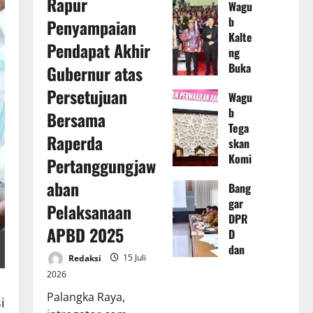
Rapur
Wagu
dan
b
Penyampaian
TAPD
Kalte
Kalte
Pendapat Akhir
ng
ng
Buka
Gubernur atas
Baha
Sino
s
Persetujuan
Wagu
de
Rape
b
Umu
Bersama
rda
Tega
m
Pert
Raperda
skan
XXV
angg
Komi
GKE
Pertanggungjaw
ungja
tmen
Tahu
waba
aban
Bang
Perk
n
n
gar
uat
2026
Pelaksanaan
Pela
DPR
Tata
di
ksan
APBD 2025
D
Kelol
Kabu
aan
dan
a
pate
APB
Redaksi
15 Juli
TAPD
Keua
n
D TA
2026
Kalte
ngan
Muru
2025
ng
Daer
Palangka Raya,
ng
i
14
rapat
ah