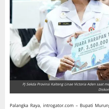
Pj Sekda Provinsi Kalteng Linae Victoria Aden saat 
Disko
Palangka Raya, introgator.com – Bupati Murun