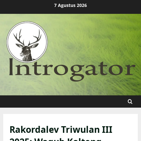
Skip
7 Agustus 2026
to
content
Rakordalev Triwulan III