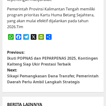
Pemerintah Provinsi Kalimantan Tengah memiliki
program prioritas Kartu Huma Betang Sejahtera,
yang akan mulai efektif dijalankan pada tahun
2026.Tim
WhatsApp
Facebook
Telegram
X
PrintFriendly
Share
P
Previous:
o
Ikuti POPNAS dan PEPARPENAS 2025, Kontingen
Kalteng Siap Ukir Prestasi Terbaik
s
Next:
Sikapi Pemangkasan Dana Transfer, Pemerintah
t
Daerah Perlu Ambil Langkah Strategis
n
a
BERITA LAINNYA