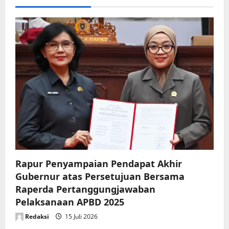
v
i
g
a
t
i
o
n
Rapur Penyampaian Pendapat Akhir
Gubernur atas Persetujuan Bersama
Raperda Pertanggungjawaban
Pelaksanaan APBD 2025
Redaksi
15 Juli 2026