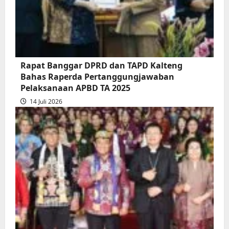
atas
Persetujuan
Bersama
Raperda
Pertanggungjawaban
Rapat Banggar DPRD dan TAPD Kalteng
Pelaksanaan
Bahas Raperda Pertanggungjawaban
APBD
Pelaksanaan APBD TA 2025
2025
14 Juli 2026