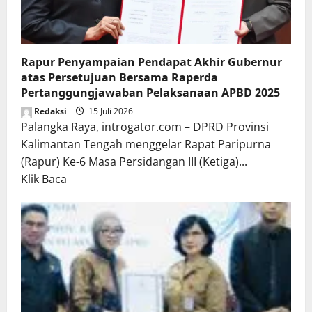
Rapur Penyampaian Pendapat Akhir Gubernur
atas Persetujuan Bersama Raperda
Pertanggungjawaban Pelaksanaan APBD 2025
Redaksi
15 Juli 2026
Palangka Raya, introgator.com – DPRD Provinsi
Kalimantan Tengah menggelar Rapat Paripurna
(Rapur) Ke-6 Masa Persidangan III (Ketiga)...
Read
Klik Baca
more
about
Rapur
Penyampaian
Pendapat
Akhir
Gubernur