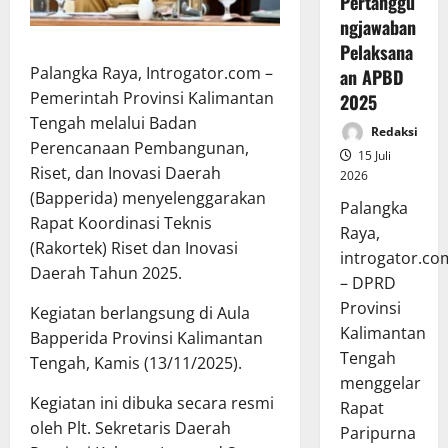
Pertanggu
ngjawaban
Pelaksana
Palangka Raya, Introgator.com –
an APBD
Pemerintah Provinsi Kalimantan
2025
Tengah melalui Badan
Redaksi
Perencanaan Pembangunan,
15 Juli
Riset, dan Inovasi Daerah
2026
(Bapperida) menyelenggarakan
Palangka
Rapat Koordinasi Teknis
Raya,
(Rakortek) Riset dan Inovasi
introgator.co
Daerah Tahun 2025.
– DPRD
Provinsi
Kegiatan berlangsung di Aula
Kalimantan
Bapperida Provinsi Kalimantan
Tengah
Tengah, Kamis (13/11/2025).
menggelar
Kegiatan ini dibuka secara resmi
Rapat
oleh Plt. Sekretaris Daerah
Paripurna