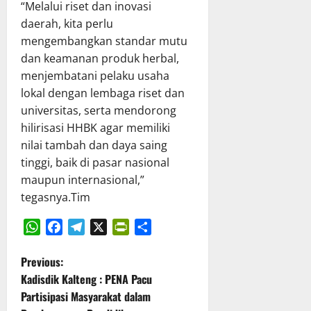
“Melalui riset dan inovasi
T
n
X
h
daerah, kita perlu
A
P
X
a
P
mengembangkan standar mutu
e
V
s
D
r
G
dan keamanan produk herbal,
R
K
k
K
a
menjembatani pelaku usaha
a
u
E
p
lokal dengan lembaga riset dan
l
a
T
e
universitas, serta mendorong
t
t
a
r
hilirisasi HHBK agar memiliki
e
T
h
d
nilai tambah dan daya saing
n
a
u
a
g
tinggi, baik di pasar nasional
t
n
P
r
a
maupun internasional,”
2
e
a
K
0
r
tegasnya.Tim
p
e
2
t
a
l
6
a
t
o
d
n
WhatsApp
Facebook
Telegram
X
PrintFriendly
Share
B
l
i
g
P
Previous:
e
a
K
g
Kadisdik Kalteng : PENA Pacu
r
K
a
o
u
Partisipasi Masyarakat dalam
s
e
b
n