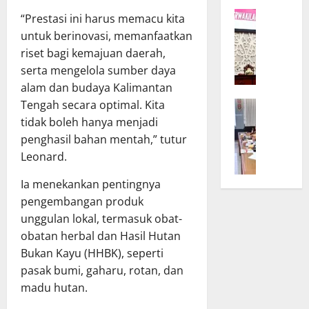
K
r
W
a
“Prestasi ini harus memacu kita
D
a
l
P
untuk berinovasi, memanfaatkan
g
t
R
riset bagi kemajuan daerah,
u
e
D
serta mengelola sumber daya
b
n
d
alam dan budaya Kalimantan
T
g
a
Tengah secara optimal. Kita
B
e
B
n
a
tidak boleh hanya menjadi
g
u
T
n
a
k
penghasil bahan mentah,” tutur
A
g
s
a
P
Leonard.
g
k
S
D
a
a
Ia menekankan pentingnya
i
K
r
n
n
a
pengembangan produk
D
K
o
l
unggulan lokal, termasuk obat-
P
o
d
t
obatan herbal dan Hasil Hutan
R
m
e
e
Bukan Kayu (HHBK), seperti
D
i
U
n
pasak bumi, gaharu, rotan, dan
d
t
m
g
madu hutan.
a
m
u
B
n
e
m
a