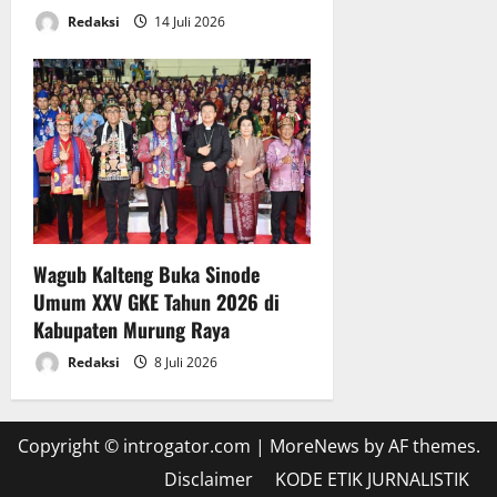
a
Redaksi
14 Juli 2026
a
6
n
Juli
A
2026
P
B
D
T
A
2
0
Wagub Kalteng Buka Sinode
2
Umum XXV GKE Tahun 2026 di
5
Kabupaten Murung Raya
6
Redaksi
8 Juli 2026
Juli
2026
Copyright © introgator.com
|
MoreNews
by AF themes.
Disclaimer
KODE ETIK JURNALISTIK