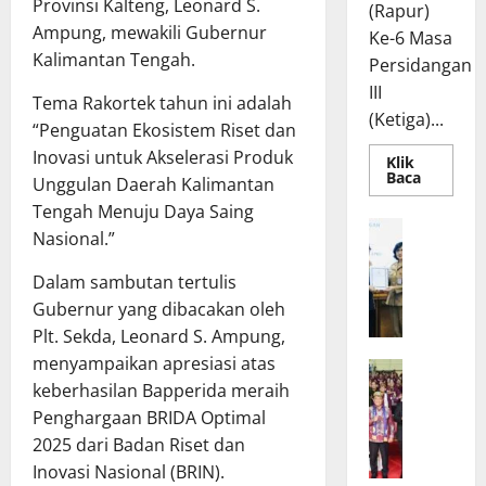
Provinsi Kalteng, Leonard S.
(Rapur)
Ampung, mewakili Gubernur
Ke-6 Masa
Kalimantan Tengah.
Persidangan
III
Tema Rakortek tahun ini adalah
(Ketiga)...
“Penguatan Ekosistem Riset dan
Inovasi untuk Akselerasi Produk
Klik
Read
Baca
Unggulan Daerah Kalimantan
more
about
Tengah Menuju Daya Saing
Rapur
R
Nasional.”
Penyamp
a
Pendapa
Akhir
p
Dalam sambutan tertulis
Gubernu
atas
a
Gubernur yang dibacakan oleh
Persetuj
t
Bersama
Plt. Sekda, Leonard S. Ampung,
Raperda
B
Pertang
menyampaikan apresiasi atas
W
a
Pelaksa
keberhasilan Bapperida meraih
APBD
a
n
2025
Penghargaan BRIDA Optimal
g
g
u
g
2025 dari Badan Riset dan
b
a
Inovasi Nasional (BRIN).