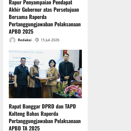
t
P
Rapur Penyampaian Pendapat
g
P
n
B
Akhir Gubernur atas Persetujuan
g
a
D
Bersama Raperda
u
r
T
Pertanggungjawaban Pelaksanaan
n
i
A
APBD 2025
g
p
2
j
u
0
Redaksi
15 Juli 2026
a
r
2
w
n
5
a
a
b
D
14
a
P
Juli
n
R
2026
P
D
e
K
l
a
a
l
Rapat Banggar DPRD dan TAPD
k
t
Kalteng Bahas Raperda
s
e
Pertanggungjawaban Pelaksanaan
a
n
APBD TA 2025
n
g