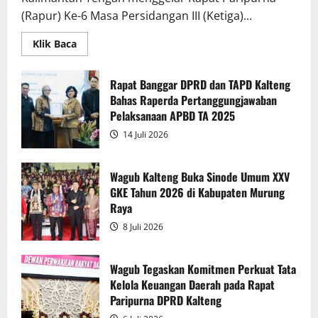
(Rapur) Ke-6 Masa Persidangan III (Ketiga)...
Read
Klik Baca
more
about
Rapur
Penyampaian
Rapat Banggar DPRD dan TAPD Kalteng
Pendapat
Bahas Raperda Pertanggungjawaban
Akhir
Gubernur
Pelaksanaan APBD TA 2025
atas
Persetujuan
14 Juli 2026
Bersama
Raperda
Pertanggungjawaban
Pelaksanaan
Wagub Kalteng Buka Sinode Umum XXV
APBD
GKE Tahun 2026 di Kabupaten Murung
2025
Raya
8 Juli 2026
Wagub Tegaskan Komitmen Perkuat Tata
Kelola Keuangan Daerah pada Rapat
Paripurna DPRD Kalteng