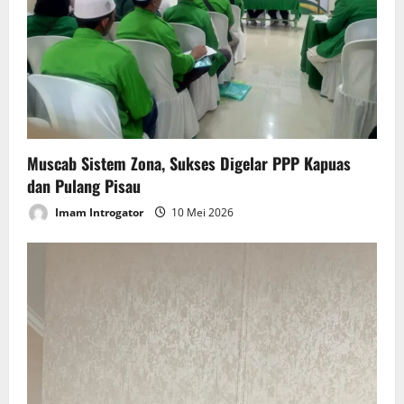
t
i
o
n
Muscab Sistem Zona, Sukses Digelar PPP Kapuas
dan Pulang Pisau
Imam Introgator
10 Mei 2026