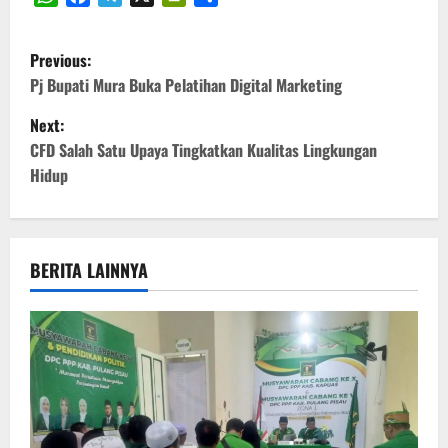
WhatsApp
Facebook
Telegram
X
PrintFriendly
Share
P
Previous:
o
Pj Bupati Mura Buka Pelatihan Digital Marketing
Next:
s
CFD Salah Satu Upaya Tingkatkan Kualitas Lingkungan
t
Hidup
n
a
BERITA LAINNYA
v
i
g
a