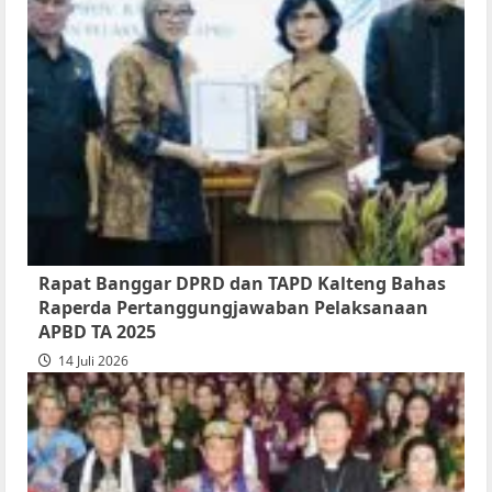
Rapur
Penyampaian
Pendapat
Akhir
Gubernur
atas
Persetujuan
Bersama
Raperda
Pertanggungjawaban
Rapat Banggar DPRD dan TAPD Kalteng Bahas
Pelaksanaan
Raperda Pertanggungjawaban Pelaksanaan
APBD
APBD TA 2025
2025
14 Juli 2026