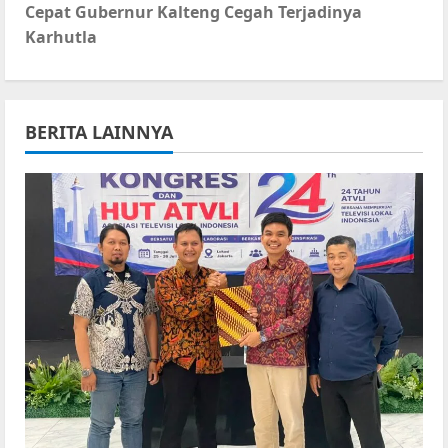
Cepat Gubernur Kalteng Cegah Terjadinya
n
Karhutla
a
v
BERITA LAINNYA
i
g
a
t
i
o
n