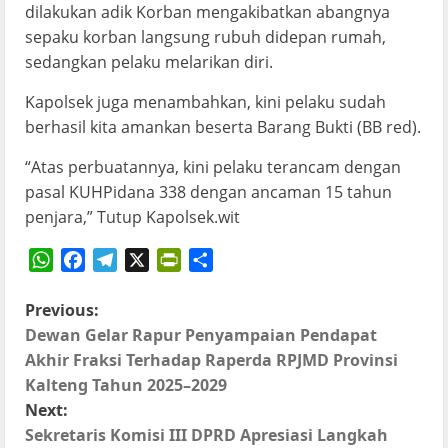
dilakukan adik Korban mengakibatkan abangnya
sepaku korban langsung rubuh didepan rumah,
sedangkan pelaku melarikan diri.
Kapolsek juga menambahkan, kini pelaku sudah
berhasil kita amankan beserta Barang Bukti (BB red).
“Atas perbuatannya, kini pelaku terancam dengan
pasal KUHPidana 338 dengan ancaman 15 tahun
penjara,” Tutup Kapolsek.wit
WhatsApp
Facebook
Telegram
X
PrintFriendly
Share
P
Previous:
Dewan Gelar Rapur Penyampaian Pendapat
o
Akhir Fraksi Terhadap Raperda RPJMD Provinsi
Kalteng Tahun 2025–2029
s
Next:
t
Sekretaris Komisi III DPRD Apresiasi Langkah