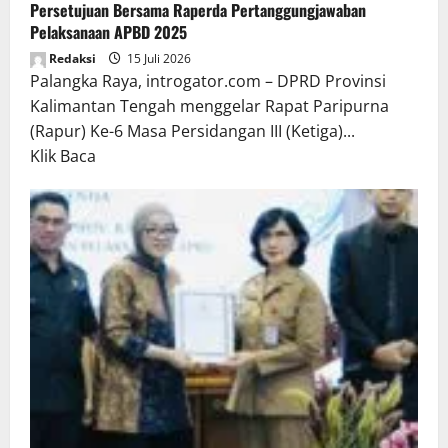
Persetujuan Bersama Raperda Pertanggungjawaban
Pelaksanaan APBD 2025
Redaksi
15 Juli 2026
Palangka Raya, introgator.com – DPRD Provinsi
Kalimantan Tengah menggelar Rapat Paripurna
(Rapur) Ke-6 Masa Persidangan III (Ketiga)...
Read
Klik Baca
more
about
Rapur
Penyampaian
Pendapat
Akhir
Gubernur
atas
Persetujuan
Bersama
Raperda