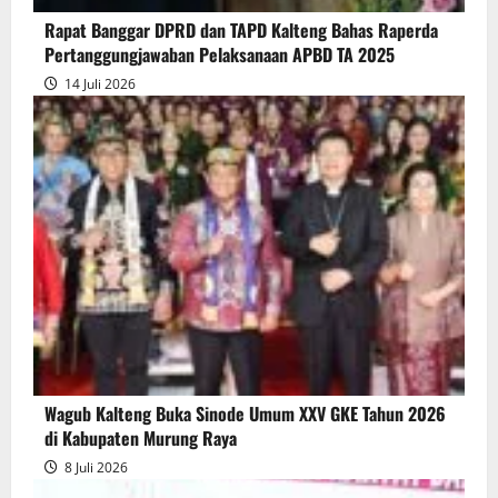
Pertanggungjawaban
Rapat Banggar DPRD dan TAPD Kalteng Bahas Raperda
Pelaksanaan
Pertanggungjawaban Pelaksanaan APBD TA 2025
APBD
14 Juli 2026
2025
Wagub Kalteng Buka Sinode Umum XXV GKE Tahun 2026
di Kabupaten Murung Raya
8 Juli 2026