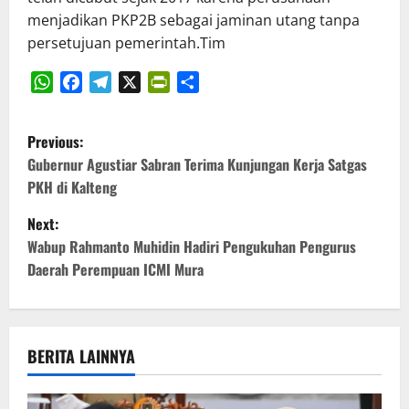
menjadikan PKP2B sebagai jaminan utang tanpa
persetujuan pemerintah.Tim
WhatsApp
Facebook
Telegram
X
PrintFriendly
Share
P
Previous:
o
Gubernur Agustiar Sabran Terima Kunjungan Kerja Satgas
PKH di Kalteng
s
Next:
t
Wabup Rahmanto Muhidin Hadiri Pengukuhan Pengurus
Daerah Perempuan ICMI Mura
n
a
v
BERITA LAINNYA
i