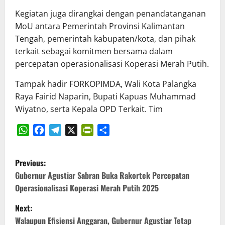
Kegiatan juga dirangkai dengan penandatanganan
MoU antara Pemerintah Provinsi Kalimantan
Tengah, pemerintah kabupaten/kota, dan pihak
terkait sebagai komitmen bersama dalam
percepatan operasionalisasi Koperasi Merah Putih.
Tampak hadir FORKOPIMDA, Wali Kota Palangka
Raya Fairid Naparin, Bupati Kapuas Muhammad
Wiyatno, serta Kepala OPD Terkait. Tim
WhatsApp
Facebook
Telegram
X
PrintFriendly
Share
P
Previous:
o
Gubernur Agustiar Sabran Buka Rakortek Percepatan
Operasionalisasi Koperasi Merah Putih 2025
s
Next:
t
Walaupun Efisiensi Anggaran, Gubernur Agustiar Tetap