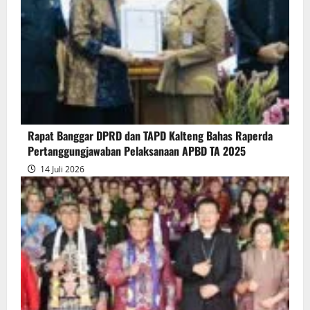
Pendapat
Akhir
Gubernur
atas
Persetujuan
Bersama
Raperda
Pertanggungjawaban
Rapat Banggar DPRD dan TAPD Kalteng Bahas Raperda
Pelaksanaan
Pertanggungjawaban Pelaksanaan APBD TA 2025
APBD
14 Juli 2026
2025