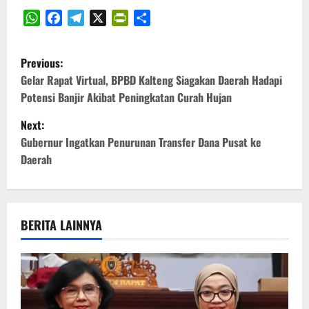
WhatsApp
Facebook
Telegram
X
PrintFriendly
Share
P
Previous:
o
Gelar Rapat Virtual, BPBD Kalteng Siagakan Daerah Hadapi
Potensi Banjir Akibat Peningkatan Curah Hujan
s
Next:
t
Gubernur Ingatkan Penurunan Transfer Dana Pusat ke
Daerah
n
a
v
BERITA LAINNYA
i
g