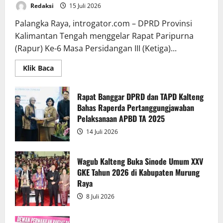
Redaksi
15 Juli 2026
Palangka Raya, introgator.com – DPRD Provinsi
Kalimantan Tengah menggelar Rapat Paripurna
(Rapur) Ke-6 Masa Persidangan III (Ketiga)...
Read
Klik Baca
more
about
Rapur
Penyampaian
Rapat Banggar DPRD dan TAPD Kalteng
Pendapat
Bahas Raperda Pertanggungjawaban
Akhir
Gubernur
Pelaksanaan APBD TA 2025
atas
Persetujuan
14 Juli 2026
Bersama
Raperda
Pertanggungjawaban
Pelaksanaan
Wagub Kalteng Buka Sinode Umum XXV
APBD
GKE Tahun 2026 di Kabupaten Murung
2025
Raya
8 Juli 2026