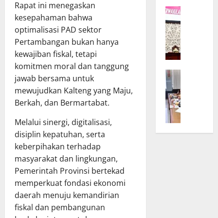
K
r
Rapat ini menegaskan
W
a
D
kesepahaman bahwa
a
l
P
optimalisasi PAD sektor
g
t
R
Pertambangan bukan hanya
u
e
D
kewajiban fiskal, tetapi
b
n
d
T
g
komitmen moral dan tanggung
a
B
e
B
n
jawab bersama untuk
a
g
u
T
mewujudkan Kalteng yang Maju,
n
a
k
A
Berkah, dan Bermartabat.
g
s
a
P
g
k
S
D
Melalui sinergi, digitalisasi,
a
a
i
K
disiplin kepatuhan, serta
r
n
n
a
keberpihakan terhadap
D
K
o
l
masyarakat dan lingkungan,
P
o
d
t
Pemerintah Provinsi bertekad
R
m
e
e
D
i
memperkuat fondasi ekonomi
U
n
d
t
m
daerah menuju kemandirian
g
a
m
u
B
fiskal dan pembangunan
n
e
m
a