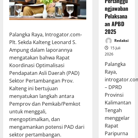
Pertanggu
ngjawaban
Pelaksana
an APBD
2025
Palangka Raya, Introgator.com-
Redaksi
Plt. Sekda Kalteng Leonard S.
15 Juli
Ampung dalam laporannya
2026
mengatakan bahwa Rapat
Palangka
Koordinasi Optimalisasi
Raya,
Pendapatan Asli Daerah (PAD)
introgator.co
Sektor Pertambangan Prov.
– DPRD
Kalteng ini bertujuan
Provinsi
menyatukan langkah antara
Kalimantan
Pemprov dan Pemkab/Pemkot
Tengah
untuk menggali,
menggelar
mengoptimalkan, dan
Rapat
mengamankan potensi PAD dari
Paripurna
sektor pertambangan.