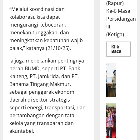
(Rapur)
“Melalui koordinasi dan
Ke-6 Masa
kolaborasi, kita dapat
Persidangan
mengurangi kebocoran,
III
menekan tunggakan, dan
(Ketiga)...
meningkatkan kepatuhan wajib
Klik
pajak,” katanya (21/10/25).
Read
Baca
more
about
Ia juga menekankan pentingnya
Rapur
R
peran BUMD, seperti PT. Bank
Penyamp
a
Pendapa
Kalteng, PT. Jamkrida, dan PT.
Akhir
p
Gubernu
Banama Tingang Makmur,
atas
a
Persetuj
sebagai penggerak ekonomi
t
Bersama
Raperda
daerah di sektor strategis
B
Pertang
W
a
seperti energi, transportasi, dan
Pelaksa
APBD
a
n
pertambangan dengan tata
2025
g
g
kelola yang transparan dan
u
g
akuntabel.
b
a