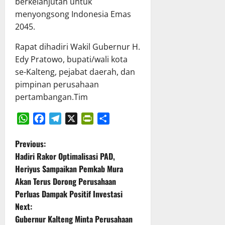
berkelanjutan untuk
T
n
X
h
menyongsong Indonesia Emas
A
P
X
a
2045.
P
e
V
s
D
r
G
R
Rapat dihadiri Wakil Gubernur H.
K
k
K
a
Edy Pratowo, bupati/wali kota
a
u
E
p
se-Kalteng, pejabat daerah, dan
l
a
T
e
t
pimpinan perusahaan
t
a
r
e
T
pertambangan.Tim
h
d
n
a
u
a
g
t
n
P
r
a
2
WhatsApp
Facebook
Telegram
X
PrintFriendly
Share
e
a
K
0
P
r
Previous:
p
e
2
t
Hadiri Rakor Optimalisasi PAD,
a
l
o
6
a
Heriyus Sampaikan Pemkab Mura
t
o
d
n
Akan Terus Dorong Perusahaan
B
s
l
i
g
Perluas Dampak Positif Investasi
e
a
K
g
t
r
Next:
K
a
u
s
e
Gubernur Kalteng Minta Perusahaan
b
n