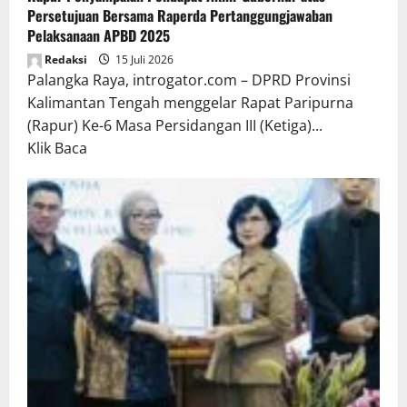
Persetujuan Bersama Raperda Pertanggungjawaban
Pelaksanaan APBD 2025
Redaksi
15 Juli 2026
Palangka Raya, introgator.com – DPRD Provinsi
Kalimantan Tengah menggelar Rapat Paripurna
(Rapur) Ke-6 Masa Persidangan III (Ketiga)...
Read
Klik Baca
more
about
Rapur
Penyampaian
Pendapat
Akhir
Gubernur
atas
Persetujuan
Bersama
Raperda