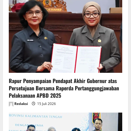
i
g
a
t
i
o
n
Rapur Penyampaian Pendapat Akhir Gubernur atas
Persetujuan Bersama Raperda Pertanggungjawaban
Pelaksanaan APBD 2025
Redaksi
15 Juli 2026