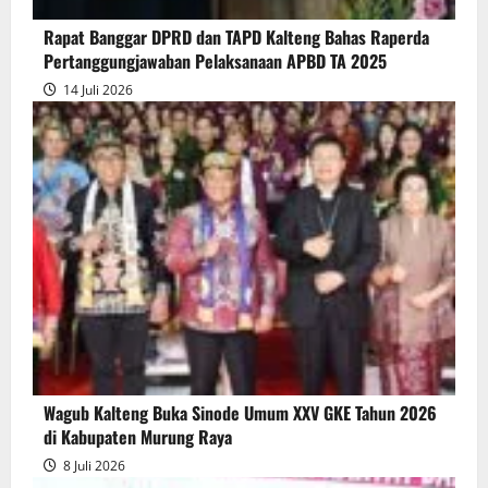
Pertanggungjawaban
Rapat Banggar DPRD dan TAPD Kalteng Bahas Raperda
Pelaksanaan
Pertanggungjawaban Pelaksanaan APBD TA 2025
APBD
14 Juli 2026
2025
Wagub Kalteng Buka Sinode Umum XXV GKE Tahun 2026
di Kabupaten Murung Raya
8 Juli 2026