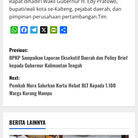
Rapat dihadiri Wakil Gubernur H. Edy Pratowo,
bupati/wali kota se-Kalteng, pejabat daerah, dan
pimpinan perusahaan pertambangan.Tim
WhatsApp
Facebook
Telegram
X
PrintFriendly
Share
P
Previous:
o
BPKP Sampaikan Laporan Eksekutif Daerah dan Policy Brief
kepada Gubernur Kalimantan Tengah
s
Next:
t
Pemkab Mura Salurkan Kartu Hebat BLT Kepada 1.100
Warga Kurang Mampu
n
a
v
BERITA LAINNYA