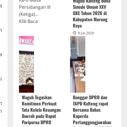
Ke-6 Masa
Wagub Kalteng Buka
a
Sinode Umum XXV
Persidangan III
GKE Tahun 2026 di
(Ketiga)...
Kabupaten Murung
Read
Klik Baca
Raya
more
h
8 Juli 2026
about
Rapur
Penyampaian
a
Pendapat
Akhir
Gubernur
atas
i
Persetujuan
Bersama
Wagub Tegaskan
Banggar DPRD dan
Raperda
n
Komitmen Perkuat
TAPD Kalteng rapat
Pertanggungjawaban
Tata Kelola Keuangan
Bersama Bahas
n
Pelaksanaan
Daerah pada Rapat
Raperda
APBD
Paripurna DPRD
Pertanggungjawaban