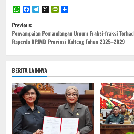
WhatsApp
Facebook
Telegram
X
PrintFriendly
Share
P
Previous:
Penyampaian Pemandangan Umum Fraksi-fraksi Terhad
o
Raperda RPJMD Provinsi Kalteng Tahun 2025–2029
s
t
BERITA LAINNYA
n
a
v
i
g