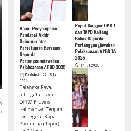
Rapat Banggar DPRD
Rapur Penyampaian
dan TAPD Kalteng
Pendapat Akhir
Bahas Raperda
Gubernur atas
Pertanggungjawaban
Persetujuan Bersama
Pelaksanaan APBD TA
Raperda
2025
Pertanggungjawaban
14 Juli 2026
Pelaksanaan APBD 2025
Redaksi
15 Juli
2026
Palangka Raya,
introgator.com –
DPRD Provinsi
n
Kalimantan Tengah
u
menggelar Rapat
Paripurna (Rapur)