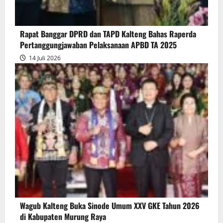
Raperda
Pertanggungjawaban
Rapat Banggar DPRD dan TAPD Kalteng Bahas Raperda
Pelaksanaan
Pertanggungjawaban Pelaksanaan APBD TA 2025
APBD
14 Juli 2026
2025
Wagub Kalteng Buka Sinode Umum XXV GKE Tahun 2026
di Kabupaten Murung Raya