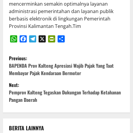
mencerminkan semakin optimalnya layanan
administrasi pemerintahan dan layanan publik
berbasis elektronik di lingkungan Pemerintah
Provinsi Kalimantan Tengah.Tim
WhatsApp
Facebook
Telegram
X
PrintFriendly
Share
P
Previous:
o
BAPENDA Prov Kalteng Apresiasi Wajib Pajak Yang Taat
Membayar Pajak Kendaraan Bermotor
s
Next:
t
Pemprov Kalteng Tegaskan Dukungan Terhadap Ketahanan
Pangan Daerah
n
a
v
BERITA LAINNYA