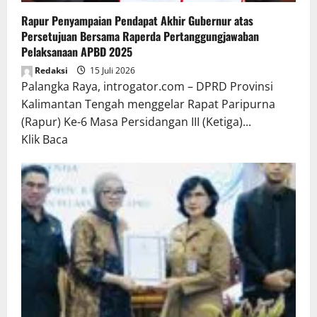
Rapur Penyampaian Pendapat Akhir Gubernur atas
Persetujuan Bersama Raperda Pertanggungjawaban
Pelaksanaan APBD 2025
Redaksi
15 Juli 2026
Palangka Raya, introgator.com – DPRD Provinsi
Kalimantan Tengah menggelar Rapat Paripurna
(Rapur) Ke-6 Masa Persidangan III (Ketiga)...
Read
Klik Baca
more
about
Rapur
Penyampaian
Pendapat
Akhir
Gubernur
atas
Persetujuan
Bersama