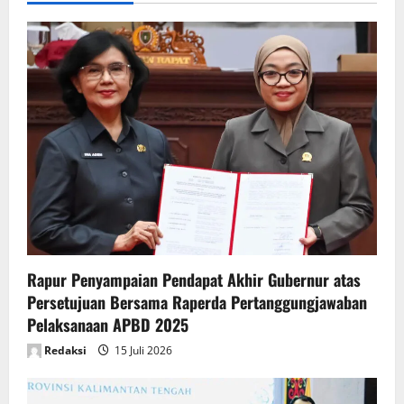
i
g
a
t
i
o
n
Rapur Penyampaian Pendapat Akhir Gubernur atas
Persetujuan Bersama Raperda Pertanggungjawaban
Pelaksanaan APBD 2025
Redaksi
15 Juli 2026