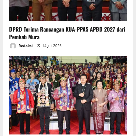
i
o
n
DPRD Terima Rancangan KUA-PPAS APBD 2027 dari
Pemkab Mura
Redaksi
14 Juli 2026