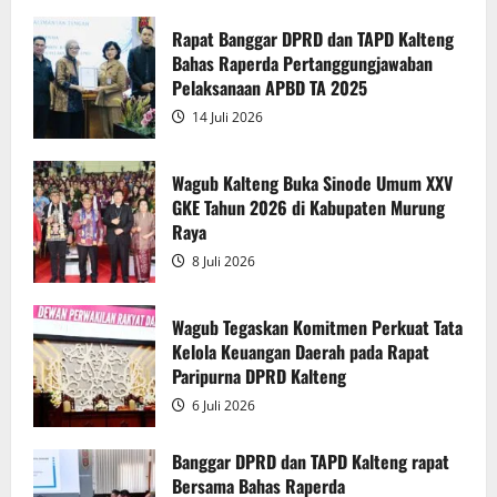
about
Rapur
Penyampaian
Rapat Banggar DPRD dan TAPD Kalteng
Pendapat
Bahas Raperda Pertanggungjawaban
Akhir
Gubernur
Pelaksanaan APBD TA 2025
atas
Persetujuan
14 Juli 2026
Bersama
Raperda
Pertanggungjawaban
Pelaksanaan
Wagub Kalteng Buka Sinode Umum XXV
APBD
GKE Tahun 2026 di Kabupaten Murung
2025
Raya
8 Juli 2026
Wagub Tegaskan Komitmen Perkuat Tata
Kelola Keuangan Daerah pada Rapat
Paripurna DPRD Kalteng
6 Juli 2026
Banggar DPRD dan TAPD Kalteng rapat
Bersama Bahas Raperda