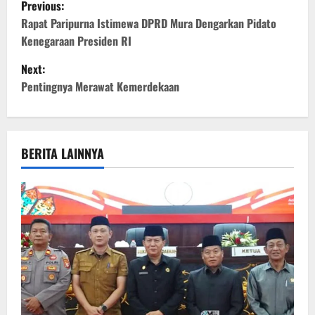
P
Previous:
o
Rapat Paripurna Istimewa DPRD Mura Dengarkan Pidato
Kenegaraan Presiden RI
s
Next:
t
Pentingnya Merawat Kemerdekaan
n
a
BERITA LAINNYA
v
i
g
a
t