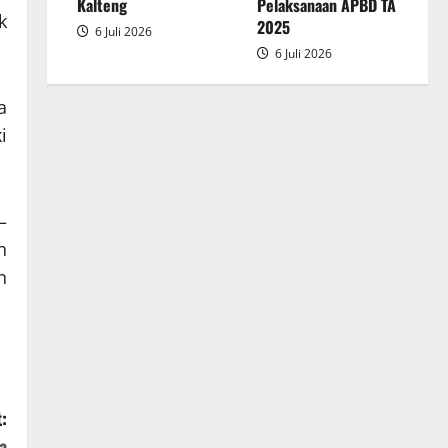
2025
Kalteng
Pelaksanaan APBD TA
k
2025
6 Juli 2026
6 Juli 2026
a
i
–
h
n
:
a