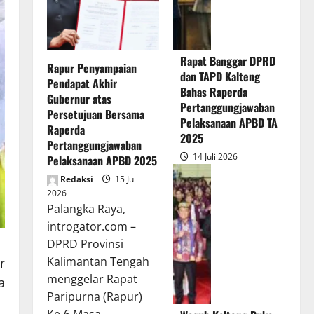
Rapat Banggar DPRD
Rapur Penyampaian
dan TAPD Kalteng
Pendapat Akhir
Bahas Raperda
Gubernur atas
Pertanggungjawaban
Persetujuan Bersama
Pelaksanaan APBD TA
Raperda
2025
Pertanggungjawaban
14 Juli 2026
Pelaksanaan APBD 2025
Redaksi
15 Juli
2026
Palangka Raya,
introgator.com –
DPRD Provinsi
Kalimantan Tengah
r
menggelar Rapat
a
Paripurna (Rapur)