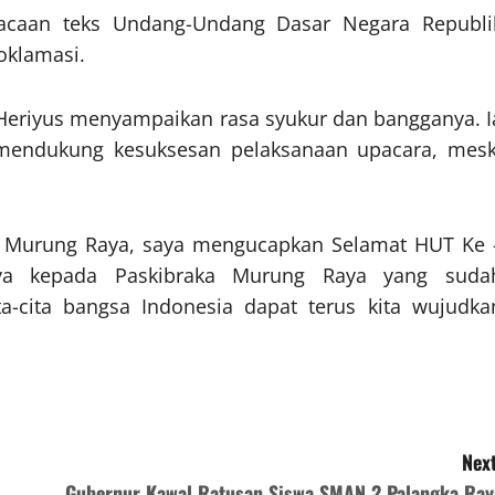
acaan teks Undang-Undang Dasar Negara Republi
oklamasi.
Heriyus menyampaikan rasa syukur dan bangganya. I
 mendukung kesuksesan pelaksanaan upacara, mesk
n Murung Raya, saya mengucapkan Selamat HUT Ke 
ya kepada Paskibraka Murung Raya yang suda
-cita bangsa Indonesia dapat terus kita wujudka
Next
Gubernur Kawal Ratusan Siswa SMAN 2 Palangka Ray