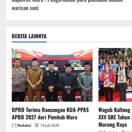
o
warisan suci
s
t
BERITA LAINNYA
n
a
v
i
g
a
DPRD Terima Rancangan KUA-PPAS
Wagub Kalteng
t
APBD 2027 dari Pemkab Mura
XXV GKE Tahun 
Murung Raya
i
Redaksi
14 Juli 2026