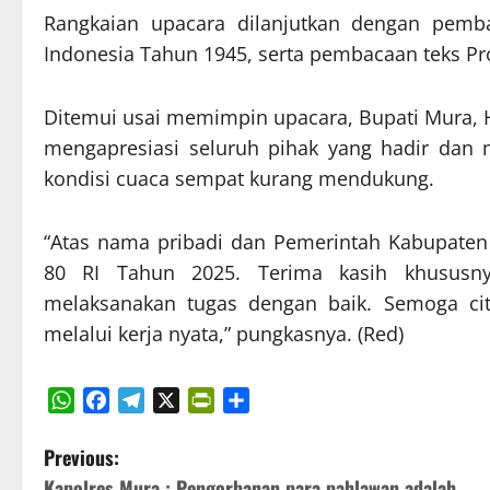
Rangkaian upacara dilanjutkan dengan pemb
Indonesia Tahun 1945, serta pembacaan teks Pr
Ditemui usai memimpin upacara, Bupati Mura, 
mengapresiasi seluruh pihak yang hadir dan
kondisi cuaca sempat kurang mendukung.
“Atas nama pribadi dan Pemerintah Kabupate
80 RI Tahun 2025. Terima kasih khususn
melaksanakan tugas dengan baik. Semoga cita
melalui kerja nyata,” pungkasnya. (Red)
WhatsApp
Facebook
Telegram
X
PrintFriendly
Share
P
Previous:
Kapolres Mura : Pengorbanan para pahlawan adalah