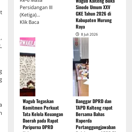
Ke-6 Masa
Wagub Kalteng Buka
Sinode Umum XXV
Persidangan III
t
GKE Tahun 2026 di
(Ketiga)...
Kabupaten Murung
Read
Klik Baca
Raya
more
8 Juli 2026
about
,
Rapur
,
Penyampaian
Pendapat
Akhir
g
Gubernur
g
atas
Persetujuan
Bersama
Wagub Tegaskan
Banggar DPRD dan
Raperda
a
Komitmen Perkuat
TAPD Kalteng rapat
Pertanggungjawaban
n
Tata Kelola Keuangan
Bersama Bahas
Pelaksanaan
Daerah pada Rapat
Raperda
APBD
Paripurna DPRD
Pertanggungjawaban