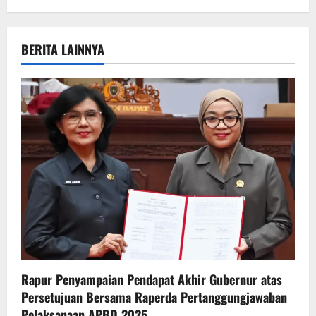
n
a
BERITA LAINNYA
v
i
g
a
t
i
o
n
Rapur Penyampaian Pendapat Akhir Gubernur atas
Persetujuan Bersama Raperda Pertanggungjawaban
Pelaksanaan APBD 2025