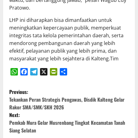
Pratowo.
LHP ini diharapkan bisa dimanfaatkan untuk
meningkatkan kepercayaan publik, memperkuat
integritas tata kelola pemerintahan daerah, serta
mendorong pembangunan daerah yang lebih
efektif, pelayanan publik yang lebih prima, dan
masyarakat yang lebih sejahtera di Kalteng.Tim
WhatsApp
Facebook
Telegram
X
PrintFriendly
Share
P
Previous:
o
Tekankan Peran Strategis Pengawas, Disdik Kalteng Gelar
Rakor SMA/SMK/SKH 2026
s
Next:
Pemkab Mura Gelar Musrenbang Tingkat Kecamatan Tanah
t
Siang Selatan