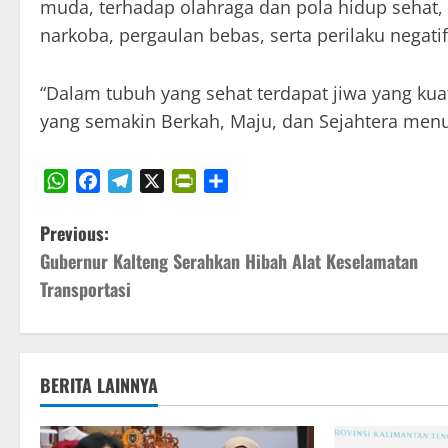
muda, terhadap olahraga dan pola hidup sehat
narkoba, pergaulan bebas, serta perilaku negatif
“Dalam tubuh yang sehat terdapat jiwa yang ku
yang semakin Berkah, Maju, dan Sejahtera men
WhatsApp
Facebook
Telegram
X
PrintFriendly
Share
P
Previous:
Gubernur Kalteng Serahkan Hibah Alat Keselamatan
o
Transportasi
s
t
BERITA LAINNYA
n