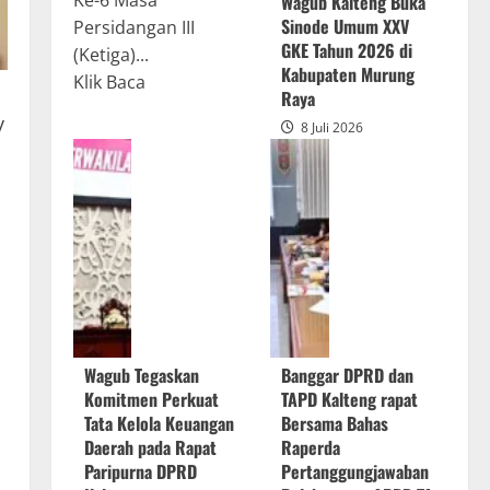
Ke-6 Masa
Wagub Kalteng Buka
Sinode Umum XXV
Persidangan III
GKE Tahun 2026 di
(Ketiga)...
Kabupaten Murung
Read
Klik Baca
Raya
more
y
8 Juli 2026
about
Rapur
Penyampaian
Pendapat
Akhir
Gubernur
atas
Persetujuan
Bersama
Wagub Tegaskan
Banggar DPRD dan
Raperda
Komitmen Perkuat
TAPD Kalteng rapat
Pertanggungjawaban
Tata Kelola Keuangan
Bersama Bahas
Pelaksanaan
Daerah pada Rapat
Raperda
APBD
Paripurna DPRD
Pertanggungjawaban