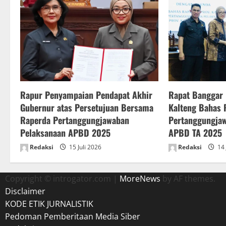
a
v
i
g
a
Rapur Penyampaian Pendapat Akhir
Rapat Banggar
t
Gubernur atas Persetujuan Bersama
Kalteng Bahas 
Raperda Pertanggungjawaban
Pertanggungja
i
Pelaksanaan APBD 2025
APBD TA 2025
o
Redaksi
15 Juli 2026
Redaksi
14 
n
Copyright © introgator.com
|
MoreNews
by AF themes.
Disclaimer
KODE ETIK JURNALISTIK
Pedoman Pemberitaan Media Siber