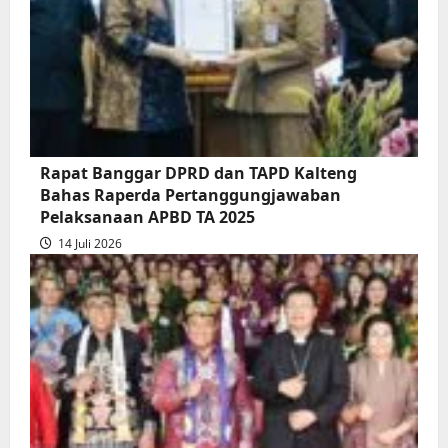
Akhir
Gubernur
atas
Persetujuan
Bersama
Raperda
Pertanggungjawaban
Rapat Banggar DPRD dan TAPD Kalteng
Pelaksanaan
Bahas Raperda Pertanggungjawaban
APBD
Pelaksanaan APBD TA 2025
2025
14 Juli 2026