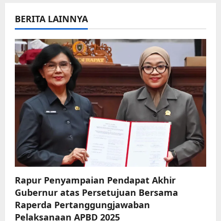
v
BERITA LAINNYA
i
g
a
t
i
o
n
Rapur Penyampaian Pendapat Akhir
Gubernur atas Persetujuan Bersama
Raperda Pertanggungjawaban
Pelaksanaan APBD 2025