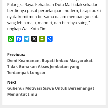
Palangka Raya. Kehadiran Duta Mall tidak sekadar
berdirinya pusat perbelanjaan modern, tetapi bukti
nyata komitmen bersama dalam membangun kota
yang lebih maju, mandiri, dan berdaya saing,”
ungkap Wali Kota.Tim
WhatsApp
Facebook
Telegram
X
PrintFriendly
Share
P
Previous:
o
Demi Keamanan, Bupati Imbau Masyarakat
Tidak Gunakan Akses Jembatan yang
s
Terdampak Longsor
t
Next:
Gubenur Motivasi Siswa Untuk Bersemangat
n
Menuntut Ilmu
a