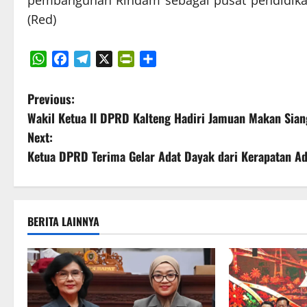
pembangunan Rindam sebagai pusat pendidikan
(Red)
WhatsApp
Facebook
Telegram
X
PrintFriendly
Share
P
Previous:
Wakil Ketua II DPRD Kalteng Hadiri Jamuan Makan Sia
o
Next:
s
Ketua DPRD Terima Gelar Adat Dayak dari Kerapatan 
t
n
BERITA LAINNYA
a
v
i