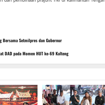
 dan pembinaan prajurit TNI di Kalimantan Tengah
ng Bersama Setmilpres dan Gubernur
Adat DAD pada Momen HUT ke-69 Kalteng