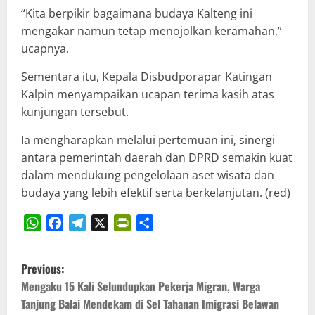
“Kita berpikir bagaimana budaya Kalteng ini
mengakar namun tetap menojolkan keramahan,”
ucapnya.
Sementara itu, Kepala Disbudporapar Katingan
Kalpin menyampaikan ucapan terima kasih atas
kunjungan tersebut.
Ia mengharapkan melalui pertemuan ini, sinergi
antara pemerintah daerah dan DPRD semakin kuat
dalam mendukung pengelolaan aset wisata dan
budaya yang lebih efektif serta berkelanjutan. (red)
WhatsApp
Facebook
Telegram
X
PrintFriendly
Share
P
Previous:
o
Mengaku 15 Kali Selundupkan Pekerja Migran, Warga
Tanjung Balai Mendekam di Sel Tahanan Imigrasi Belawan