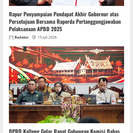
n
Rapur Penyampaian Pendapat Akhir Gubernur atas
Persetujuan Bersama Raperda Pertanggungjawaban
Pelaksanaan APBD 2025
Redaksi
15 Juli 2026
DPRD Kalteng Gelar Rapat Gabungan Komisi Bahas