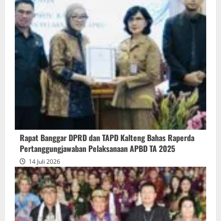
about
Rapur
Penyampaian
Pendapat
Akhir
Gubernur
atas
Persetujuan
Bersama
Raperda
Pertanggungjawaban
Rapat Banggar DPRD dan TAPD Kalteng Bahas Raperda
Pelaksanaan
Pertanggungjawaban Pelaksanaan APBD TA 2025
APBD
14 Juli 2026
2025