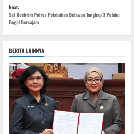
s
Next:
t
Sat Reskrim Polres Pelabuhan Belawan Tangkap 3 Pelaku
Begal Bersajam
n
a
v
BERITA LAINNYA
i
g
a
t
i
o