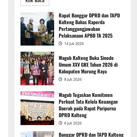
Read
Klik Baca
more
about
Rapur
Rapat Banggar DPRD dan TAPD
Penyampaian
Kalteng Bahas Raperda
Pendapat
Akhir
Pertanggungjawaban
Gubernur
atas
Pelaksanaan APBD TA 2025
Persetujuan
Bersama
14 Juli 2026
Raperda
Pertanggungjawaban
Pelaksanaan
Wagub Kalteng Buka Sinode
APBD
Umum XXV GKE Tahun 2026 di
2025
Kabupaten Murung Raya
8 Juli 2026
Wagub Tegaskan Komitmen
Perkuat Tata Kelola Keuangan
Daerah pada Rapat Paripurna
DPRD Kalteng
6 Juli 2026
Banggar DPRD dan TAPD Kalteng