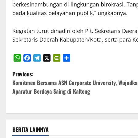
berkesinambungan di lingkungan birokrasi. Tan
pada kualitas pelayanan publik,” ungkapnya.
Kegiatan turut dihadiri oleh Plt. Sekretaris Dae
Sekretaris Daerah Kabupaten/Kota, serta para 
WhatsApp
Facebook
Telegram
X
PrintFriendly
Share
P
Previous:
Komitmen Bersama ASN Corporate University, Wujudka
o
Aparatur Berdaya Saing di Kalteng
s
t
n
BERITA LAINNYA